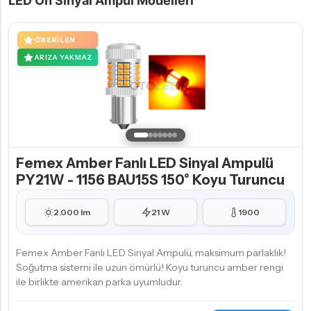
LED Ön Sinyal Ampul Modelleri
ÖNERILEN
ARIZA YAKMAZ
Femex Amber Fanlı LED Sinyal Ampulü
PY21W - 1156 BAU15S 150° Koyu Turuncu
2.000 lm
21 W
1900
Femex Amber Fanlı LED Sinyal Ampulü, maksimum parlaklık!
Soğutma sistemi ile uzun ömürlü! Koyu turuncu amber rengi
ile birlikte amerikan parka uyumludur.