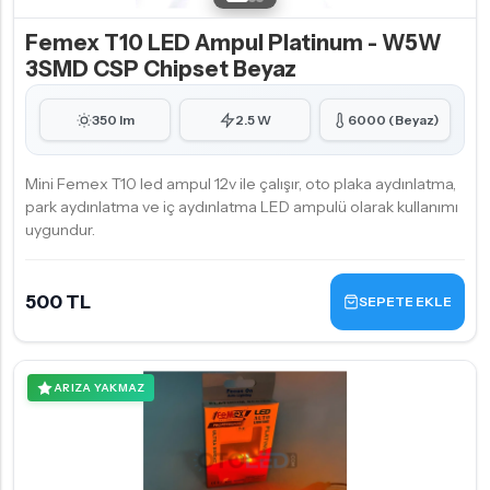
Femex T10 LED Ampul Platinum - W5W
3SMD CSP Chipset Beyaz
350 lm
2.5 W
6000 (Beyaz)
Mini Femex T10 led ampul 12v ile çalışır, oto plaka aydınlatma,
park aydınlatma ve iç aydınlatma LED ampulü olarak kullanımı
uygundur.
500 TL
SEPETE EKLE
ARIZA YAKMAZ