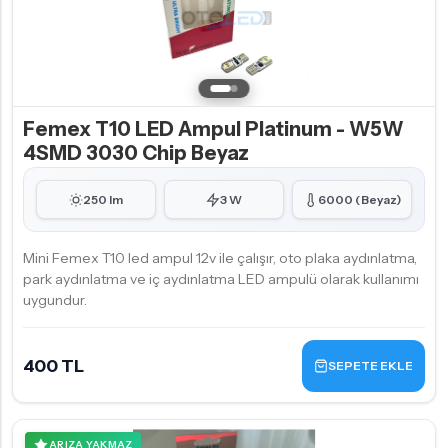
Femex T10 LED Ampul Platinum - W5W
4SMD 3030 Chip Beyaz
250 lm
3 W
6000 (Beyaz)
Mini Femex T10 led ampul 12v ile çalışır, oto plaka aydınlatma,
park aydınlatma ve iç aydınlatma LED ampulü olarak kullanımı
uygundur.
400 TL
SEPETE EKLE
ARIZA YAKMAZ