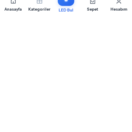
Anasayfa
Kategoriler
Sepet
Hesabım
LED Bul
Volkswagen Jetta 2 Ön Park İçin Sıkça Sorulan
Sorular
Volkswagen Jetta 2 Ön Park LED ampul montajı, uyumluluk ve teknik detaylar
hakkında merak ettiğiniz sorular
Volkswagen Jetta 2 Ön Park Için Hangi Soket Tipi LED Ampul
Kullanılır?