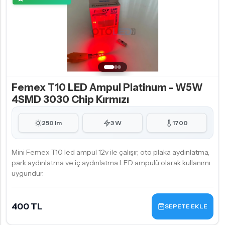
Femex T10 LED Ampul Platinum - W5W
4SMD 3030 Chip Kırmızı
250 lm
3 W
1700
Mini Femex T10 led ampul 12v ile çalışır, oto plaka aydınlatma,
park aydınlatma ve iç aydınlatma LED ampulü olarak kullanımı
uygundur.
400 TL
SEPETE EKLE