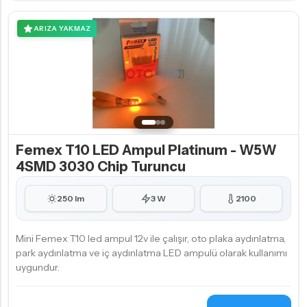
ARIZA YAKMAZ
Femex T10 LED Ampul Platinum - W5W
4SMD 3030 Chip Turuncu
250 lm
3 W
2100
Mini Femex T10 led ampul 12v ile çalışır, oto plaka aydınlatma,
park aydınlatma ve iç aydınlatma LED ampulü olarak kullanımı
uygundur.