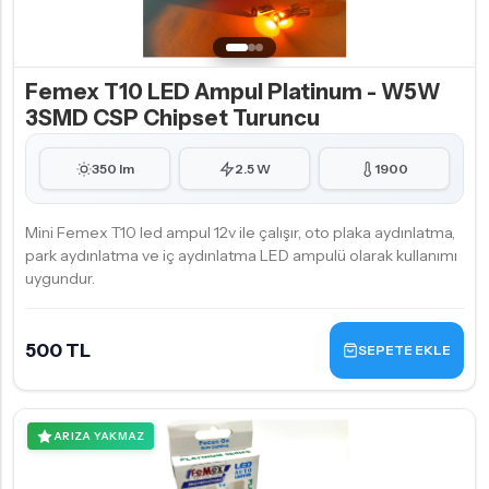
Femex T10 LED Ampul Platinum - W5W
3SMD CSP Chipset Turuncu
350 lm
2.5 W
1900
Mini Femex T10 led ampul 12v ile çalışır, oto plaka aydınlatma,
park aydınlatma ve iç aydınlatma LED ampulü olarak kullanımı
uygundur.
500 TL
SEPETE EKLE
ARIZA YAKMAZ