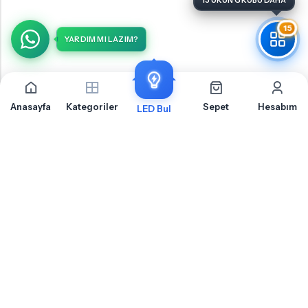
15 ÜRÜN GRUBU DAHA
15
YARDIM MI LAZIM?
Anasayfa
Kategoriler
Sepet
Hesabım
LED Bul
Volkswagen Golf 6 Torpido İçin Sıkça Sorulan
Sorular