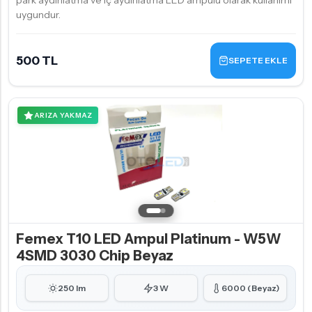
park aydınlatma ve iç aydınlatma LED ampulü olarak kullanımı
uygundur.
500 TL
SEPETE EKLE
ARIZA YAKMAZ
Femex T10 LED Ampul Platinum - W5W
4SMD 3030 Chip Beyaz
250 lm
3 W
6000 (Beyaz)