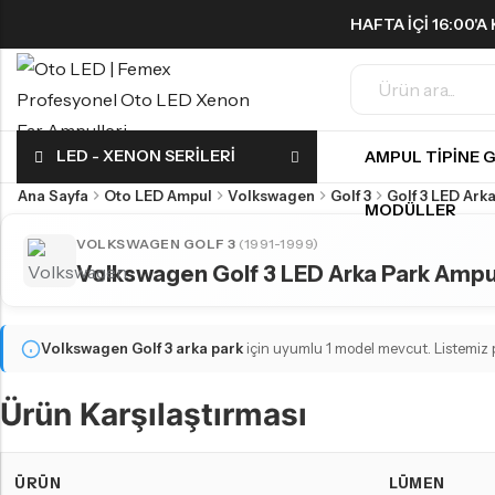
HAFTA IÇI 16:00'
ÜCRETSIZ!
Geri
Geri
LED - XENON SERILERI
AMPUL TIPINE 
FAR & SIS AMPULLERI
SINYAL AMPULLERI
Ana Sayfa
Oto LED Ampul
Volkswagen
Golf 3
Golf 3 LED Ark
MODÜLLER
H1 LED Ampul
Harika LED sinyal ampullerini keşfedin!
VOLKSWAGEN GOLF 3
(1991-1999)
H3 LED Ampul
Volkswagen Golf 3 LED Arka Park Ampul
H4 LED Ampul
PARK AMPULLERI
H7 LED Ampul
Volkswagen Golf 3
arka park
için uyumlu 1 model mevcut. Listemiz p
Küçük ama etkili LED park ampulleri ile tanışın!
H8 LED Ampul
Ürün Karşılaştırması
H9 LED Ampul
H10 LED Ampul
GERI VITES AMPULLERI
ÜRÜN
LÜMEN