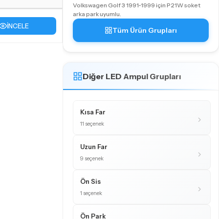
Volkswagen Golf 3 1991-1999 için P21W soket
arka park uyumlu.
İNCELE
Tüm Ürün Grupları
Diğer LED Ampul Grupları
Kısa Far
11 seçenek
Uzun Far
9 seçenek
Ön Sis
1 seçenek
Ön Park