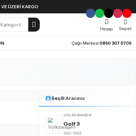
L VE ÜZERI KARGO
Sepet
Hesap
ON
Çağrı Merkezi:
0850 307 0705
Seçili Aracınız
VOLKSWAGEN
Golf 3
1991-1999