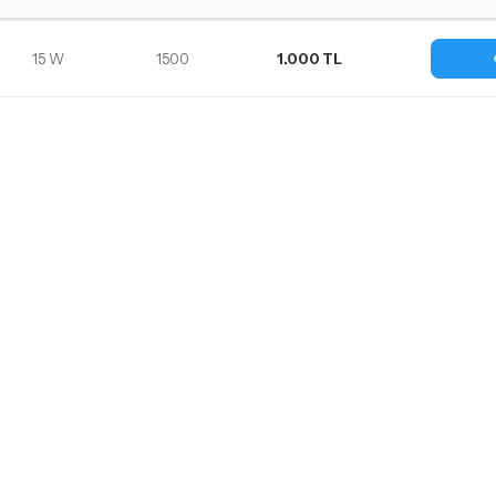
15 W
1500
1.000 TL