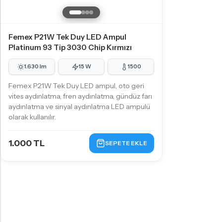
D4S LED Ampul
D5S LED Ampul
D8S LED Ampul
Femex P21W Tek Duy LED Ampul
Platinum 93 Tip 3030 Chip Kırmızı
KÜÇÜK AMPUL TIPLERI
1.630 lm
15 W
1500
T10 - W5W LED Ampul
Femex P21W Tek Duy LED ampul, oto geri
vites aydınlatma, fren aydınlatma, gündüz farı
T15 - W16W LED Ampul
aydınlatma ve sinyal aydınlatma LED ampulü
T20 - W21W LED Ampul
olarak kullanılır.
P21W - PY21W Tip LED Ampul
1.000 TL
SEPETE EKLE
P21/5W - 1157 Tip LED Ampul
KÜÇÜK AMPUL TIPLERI
PY24W LED Ampul
PSY24W LED Ampul