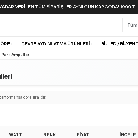
A KADAR VERILEN TÜM SIPARIŞLER AYNI GÜN KARGODA! 1000 T
GÖRE
ÇEVRE AYDINLATMA ÜRÜNLERI
BI-LED / BI-XEN
a Park Ampulleri
leri
erformansa göre sıralıdır.
WATT
RENK
FIYAT
İNCELE