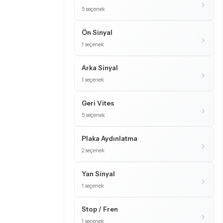
5 seçenek
Ön Sinyal
1 seçenek
Arka Sinyal
1 seçenek
Geri Vites
5 seçenek
Plaka Aydınlatma
2 seçenek
Yan Sinyal
1 seçenek
Stop / Fren
1 seçenek