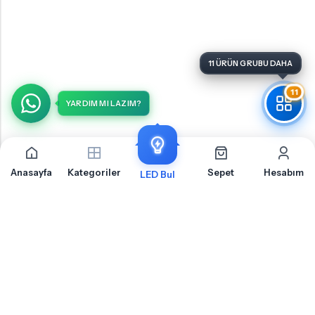
11
YARDIM MI LAZIM?
Anasayfa
Kategoriler
Sepet
Hesabım
LED Bul