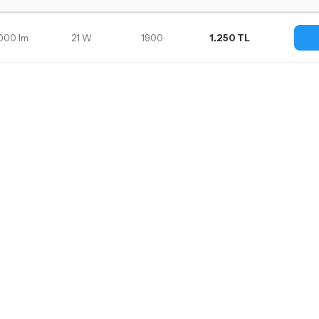
.000 lm
21 W
1900
1.250 TL