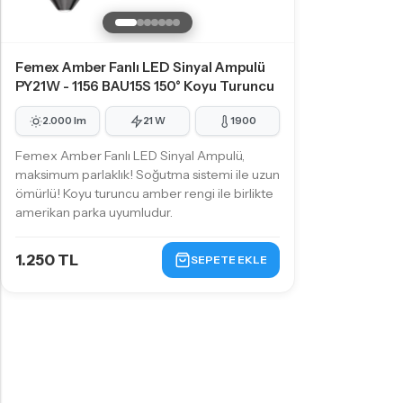
Femex Amber Fanlı LED Sinyal Ampulü
PY21W - 1156 BAU15S 150° Koyu Turuncu
2.000 lm
21 W
1900
Femex Amber Fanlı LED Sinyal Ampulü,
maksimum parlaklık! Soğutma sistemi ile uzun
ömürlü! Koyu turuncu amber rengi ile birlikte
amerikan parka uyumludur.
1.250 TL
SEPETE EKLE