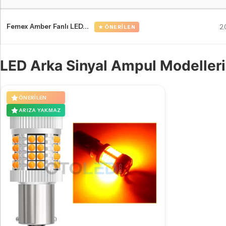
Volkswagen Caravelle T5 LED far ampulleri Karşılaştırma Tablosu
Femex Amber Fanlı LED...
2
★ ÖNERILEN
LED Arka Sinyal Ampul Modelleri
ÖNERILEN
ARIZA YAKMAZ