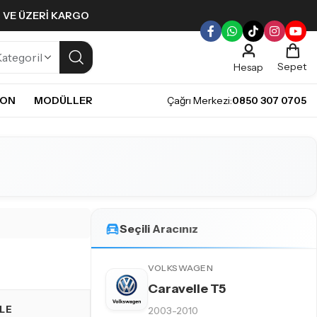
L VE ÜZERI KARGO
Sepet
Hesap
NON
MODÜLLER
Çağrı Merkezi:
0850 307 0705
ULLERI
PLERI
Gündüz Farı LED ampulleri ile tarzınızı yansıtın.
pul
mpul
pul
LED Ampul
Seçili Aracınız
it LED Ampul
VOLKSWAGEN
Caravelle T5
LE
2003-2010