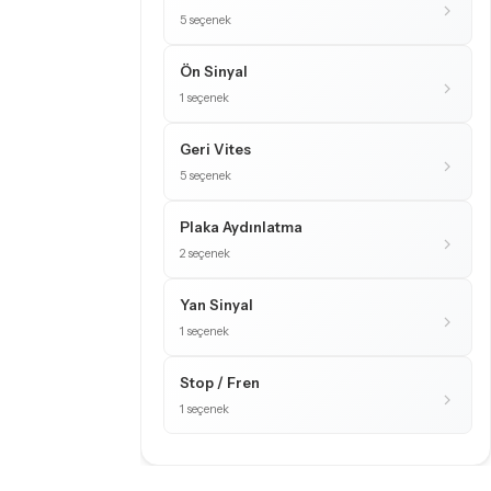
5 seçenek
Ön Sinyal
1 seçenek
Geri Vites
5 seçenek
Plaka Aydınlatma
2 seçenek
Yan Sinyal
1 seçenek
Stop / Fren
1 seçenek