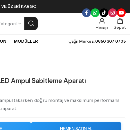
L VE ÜZERI KARGO
Sepet
Hesap
NON
MODÜLLER
Çağrı Merkezi:
0850 307 0705
ULLERI
PLERI
Gündüz Farı LED ampulleri ile tarzınızı yansıtın.
pul
mpul
 LED Ampul Sabitleme Aparatı
pul
LED Ampul
it LED Ampul
 ampul takarken, doğru montaj ve maksimum performans
u aparat.
E
HEMEN SATIN AL