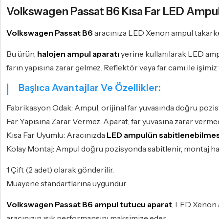
Volkswagen Passat B6 Kısa Far LED Ampul
Volkswagen Passat B6
aracınıza LED Xenon ampul takarke
Bu ürün,
halojen ampul aparatı
yerine kullanılarak LED amp
farın yapısına zarar gelmez. Reflektör veya far camı ile işi
Başlıca Avantajlar Ve Özellikler:
Fabrikasyon Odak: Ampul, orijinal far yuvasında doğru pozis
Far Yapısına Zarar Vermez: Aparat, far yuvasına zarar verm
Kısa Far Uyumlu: Aracınızda
LED ampulün sabitlenebilmes
Kolay Montaj: Ampul doğru pozisyonda sabitlenir, montaj hat
1 Çift (2 adet) olarak gönderilir.
Muayene standartlarına uygundur.
Volkswagen Passat B6 ampul tutucu aparat
, LED Xenon a
aracınızın ışık performansını maksimize eder.