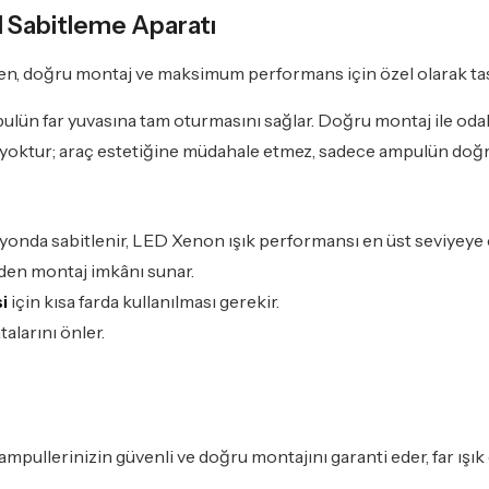
 Sabitleme Aparatı
n, doğru montaj ve maksimum performans için özel olarak t
ulün far yuvasına tam oturmasını sağlar. Doğru montaj ile oda
miz yoktur; araç estetiğine müdahale etmez, sadece ampulün doğ
yonda sabitlenir, LED Xenon ışık performansı en üst seviyeye ç
eden montaj imkânı sunar.
i
için kısa farda kullanılması gerekir.
alarını önler.
mpullerinizin güvenli ve doğru montajını garanti eder, far ışık 