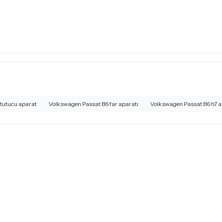
tutucu aparat
Volkswagen Passat B6 far aparatı
Volkswagen Passat B6 h7 a