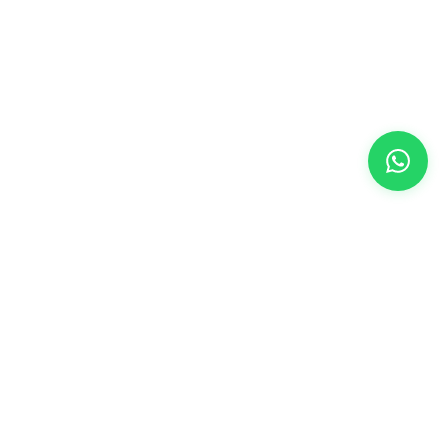
METLERI
HABERLER
Gelişmelerden haberdar olmak için kaydolun.
ma Metni