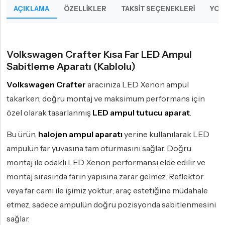
AÇIKLAMA
ÖZELLIKLER
TAKSIT SEÇENEKLERI
YOR
Volkswagen Crafter Kısa Far LED Ampul
Sabitleme Aparatı (Kablolu)
Volkswagen Crafter
aracınıza LED Xenon ampul
takarken, doğru montaj ve maksimum performans için
özel olarak tasarlanmış
LED ampul tutucu aparat
.
Bu ürün,
halojen ampul aparatı
yerine kullanılarak LED
ampulün far yuvasına tam oturmasını sağlar. Doğru
montaj ile odaklı LED Xenon performansı elde edilir ve
montaj sırasında farın yapısına zarar gelmez. Reflektör
veya far camı ile işimiz yoktur; araç estetiğine müdahale
etmez, sadece ampulün doğru pozisyonda sabitlenmesini
sağlar.