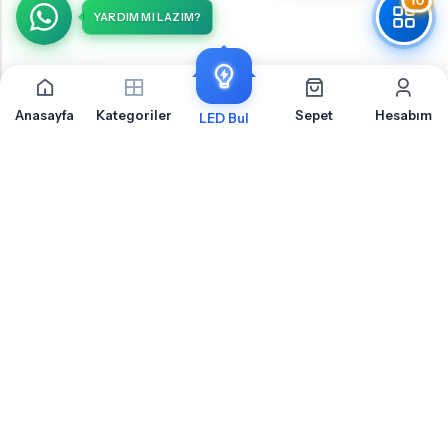
10
YARDIM MI LAZIM?
Anasayfa
Kategoriler
Sepet
Hesabım
LED Bul
Toyota Yaris 2 Arka Tavan İçin Sıkça Sorulan Sorular
Toyota Yaris 2 Arka Tavan LED ampul montajı, uyumluluk ve teknik detaylar
hakkında merak ettiğiniz sorular