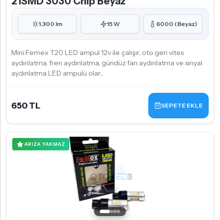
21SMD 3030 Chip Beyaz
1.300 lm
15 W
6000 (Beyaz)
Mini Femex T20 LED ampul 12v ile çalışır, oto geri vites
aydınlatma, fren aydınlatma, gündüz farı aydınlatma ve sinyal
aydınlatma LED ampulü olar...
650 TL
SEPETE EKLE
ARIZA YAKMAZ