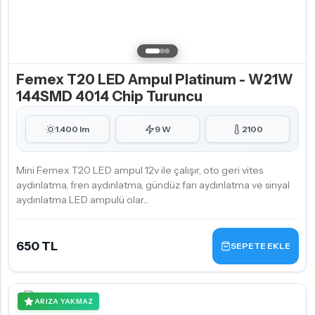
Femex T20 LED Ampul Platinum - W21W
144SMD 4014 Chip Turuncu
1.400 lm
9 W
2100
Mini Femex T20 LED ampul 12v ile çalışır, oto geri vites
aydınlatma, fren aydınlatma, gündüz farı aydınlatma ve sinyal
aydınlatma LED ampulü olar...
650 TL
SEPETE EKLE
ARIZA YAKMAZ