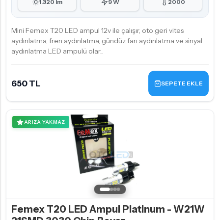
1.320 lm
9 W
2000
Mini Femex T20 LED ampul 12v ile çalışır, oto geri vites
aydınlatma, fren aydınlatma, gündüz farı aydınlatma ve sinyal
aydınlatma LED ampulü olar...
650 TL
SEPETE EKLE
ARIZA YAKMAZ
Femex T20 LED Ampul Platinum - W21W