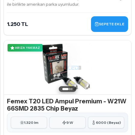
ile birlikte amerikan parka uyumludur.
1.250 TL
SEPETE EKLE
ARIZA YAKMAZ
Femex T20 LED Ampul Premium - W21W
66SMD 2835 Chip Beyaz
1.320 lm
9 W
6000 (Beyaz)