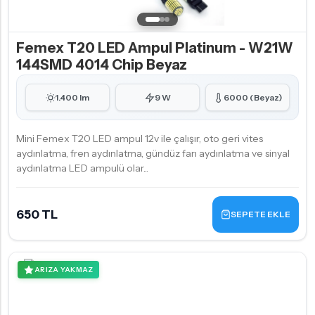
Femex T20 LED Ampul Platinum - W21W
144SMD 4014 Chip Beyaz
1.400 lm
9 W
6000 (Beyaz)
Mini Femex T20 LED ampul 12v ile çalışır, oto geri vites
aydınlatma, fren aydınlatma, gündüz farı aydınlatma ve sinyal
aydınlatma LED ampulü olar...
650 TL
SEPETE EKLE
ARIZA YAKMAZ