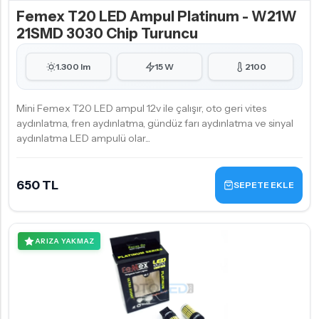
Femex T20 LED Ampul Platinum - W21W
21SMD 3030 Chip Turuncu
1.300 lm
15 W
2100
Mini Femex T20 LED ampul 12v ile çalışır, oto geri vites
aydınlatma, fren aydınlatma, gündüz farı aydınlatma ve sinyal
aydınlatma LED ampulü olar...
650 TL
SEPETE EKLE
ARIZA YAKMAZ