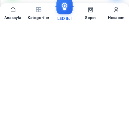
Anasayfa
Kategoriler
Sepet
Hesabım
LED Bul
Toyota Hilux 8 Gündüz Farı İçin Sıkça Sorulan Sorular
Toyota Hilux 8 Gündüz Farı LED ampul montajı, uyumluluk ve teknik detaylar
hakkında merak ettiğiniz sorular
Toyota Hilux 8 Gündüz Farı Için Hangi Soket Tipi LED Ampul
Kullanılır?