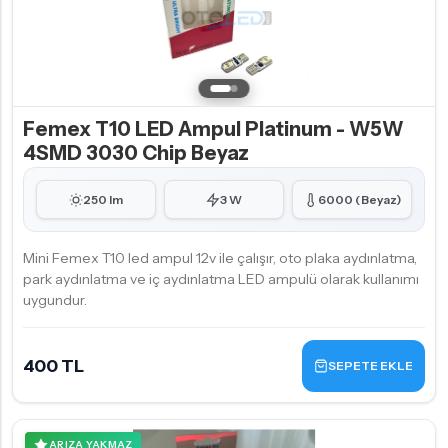
Femex T10 LED Ampul Platinum - W5W
4SMD 3030 Chip Beyaz
250 lm
3 W
6000 (Beyaz)
Mini Femex T10 led ampul 12v ile çalışır, oto plaka aydınlatma,
park aydınlatma ve iç aydınlatma LED ampulü olarak kullanımı
uygundur.
400 TL
SEPETE EKLE
ARIZA YAKMAZ