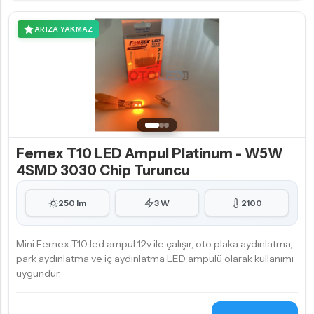
ARIZA YAKMAZ
Femex T10 LED Ampul Platinum - W5W
4SMD 3030 Chip Turuncu
250 lm
3 W
2100
Mini Femex T10 led ampul 12v ile çalışır, oto plaka aydınlatma,
park aydınlatma ve iç aydınlatma LED ampulü olarak kullanımı
uygundur.