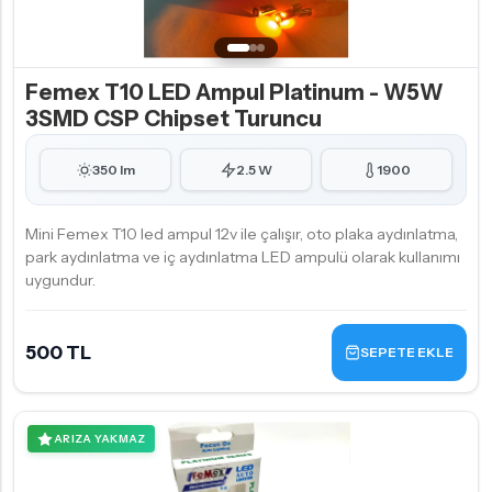
Femex T10 LED Ampul Platinum - W5W
3SMD CSP Chipset Turuncu
350 lm
2.5 W
1900
Mini Femex T10 led ampul 12v ile çalışır, oto plaka aydınlatma,
park aydınlatma ve iç aydınlatma LED ampulü olarak kullanımı
uygundur.
500 TL
SEPETE EKLE
ARIZA YAKMAZ