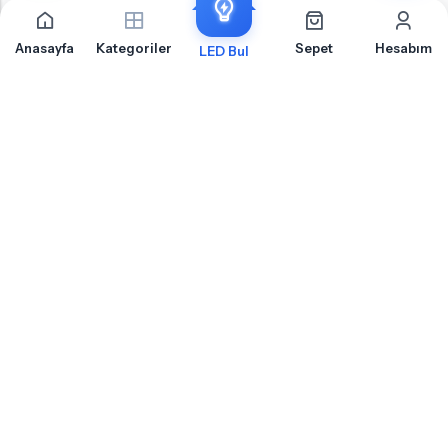
Anasayfa
Kategoriler
Sepet
Hesabım
LED Bul
Toyota Hilux 8 Makyajlı Ön Park İçin Sıkça Sorulan
Sorular
Toyota Hilux 8 Makyajlı Ön Park LED ampul montajı, uyumluluk ve teknik detaylar
hakkında merak ettiğiniz sorular
Toyota Hilux 8 Makyajlı Ön Park Için Hangi Soket Tipi LED Ampul
Kullanılır?