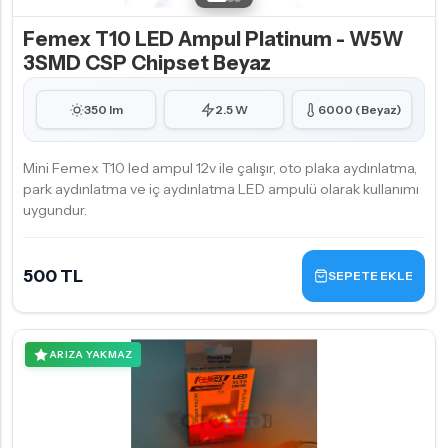
Femex T10 LED Ampul Platinum - W5W
3SMD CSP Chipset Beyaz
350 lm
2.5 W
6000 (Beyaz)
Mini Femex T10 led ampul 12v ile çalışır, oto plaka aydınlatma,
park aydınlatma ve iç aydınlatma LED ampulü olarak kullanımı
uygundur.
500 TL
SEPETE EKLE
ARIZA YAKMAZ