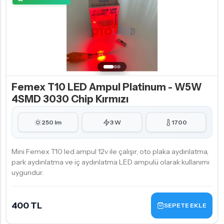
Femex T10 LED Ampul Platinum - W5W
4SMD 3030 Chip Kırmızı
250 lm
3 W
1700
Mini Femex T10 led ampul 12v ile çalışır, oto plaka aydınlatma,
park aydınlatma ve iç aydınlatma LED ampulü olarak kullanımı
uygundur.
400 TL
SEPETE EKLE