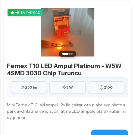
ARIZA YAKMAZ
Femex T10 LED Ampul Platinum - W5W
4SMD 3030 Chip Turuncu
250 lm
3 W
2100
Mini Femex T10 led ampul 12v ile çalışır, oto plaka aydınlatma,
park aydınlatma ve iç aydınlatma LED ampulü olarak kullanımı
uygundur.