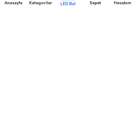
Anasayfa
Kategoriler
Sepet
Hesabım
LED Bul
Toyota Corolla E11 Ön Park İçin Sıkça Sorulan Sorular
Toyota Corolla E11 Ön Park LED ampul montajı, uyumluluk ve teknik detaylar
hakkında merak ettiğiniz sorular
Toyota Corolla E11 Ön Park Için Hangi Soket Tipi LED Ampul
Kullanılır?
Toyota Corolla E11 1997-2001 ön park için T10 - W5W soket tipi LED ampuller
kullanılmaktadır. Femex markalı T10 - W5W LED ampullerimiz yüksek