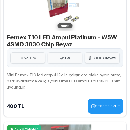
Femex T10 LED Ampul Platinum - W5W
4SMD 3030 Chip Beyaz
250 lm
3 W
6000 (Beyaz)
Mini Femex T10 led ampul 12v ile çalışır, oto plaka aydınlatma,
park aydınlatma ve iç aydınlatma LED ampulü olarak kullanımı
uygundur.
400 TL
SEPETE EKLE
ARIZA YAKMAZ