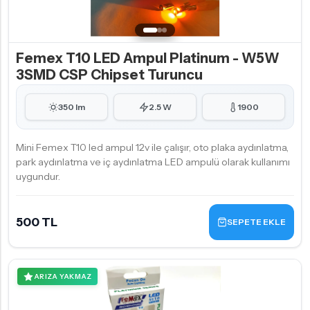
Femex T10 LED Ampul Platinum - W5W
3SMD CSP Chipset Turuncu
350 lm
2.5 W
1900
Mini Femex T10 led ampul 12v ile çalışır, oto plaka aydınlatma,
park aydınlatma ve iç aydınlatma LED ampulü olarak kullanımı
uygundur.
500 TL
SEPETE EKLE
ARIZA YAKMAZ