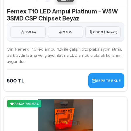
Femex T10 LED Ampul Platinum - W5W
3SMD CSP Chipset Beyaz
350 lm
2.5 W
6000 (Beyaz)
Mini Femex T10 led ampul 12v ile çalışır, oto plaka aydınlatma,
park aydınlatma ve iç aydınlatma LED ampulü olarak kullanımı
uygundur.
500 TL
SEPETE EKLE
ARIZA YAKMAZ