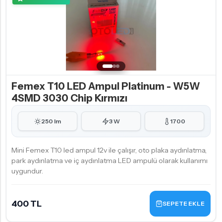
Femex T10 LED Ampul Platinum - W5W
4SMD 3030 Chip Kırmızı
250 lm
3 W
1700
Mini Femex T10 led ampul 12v ile çalışır, oto plaka aydınlatma,
park aydınlatma ve iç aydınlatma LED ampulü olarak kullanımı
uygundur.
400 TL
SEPETE EKLE