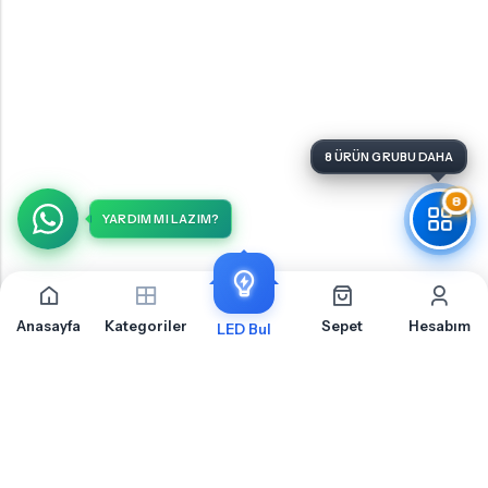
8 ÜRÜN GRUBU DAHA
8
YARDIM MI LAZIM?
Anasayfa
Kategoriler
Sepet
Hesabım
LED Bul