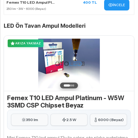
Femex T10 LED Ampul Pl...
400 TL
İNCELE
LED Ön Tavan Ampul Modelleri
ARIZA YAKMAZ
Femex T10 LED Ampul Platinum - W5W
3SMD CSP Chipset Beyaz
350 lm
2.5 W
6000 (Beyaz)
Mini Femex T10 led ampul 12v ile çalışır, oto plaka aydınlatma,