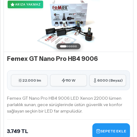
ARIZA YAKMAZ
Femex GT Nano Pro HB4 9006
22.000 lm
110 W
6000 (Beyaz)
Femex GT Nano Pro HB4 9006 LED Xenon 22000 lümen
parlaklık sunan, gece sürüşlerinde üstün güvenlik ve konfor
sağlayan seçkin bir LED far ampulüdür.
3.749 TL
SEPETE EKLE