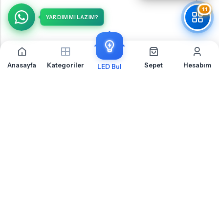
11
YARDIM MI LAZIM?
Anasayfa
Kategoriler
Sepet
Hesabım
LED Bul
Toyota Avensis T22 Plaka İçin Sıkça Sorulan Sorular
Toyota Avensis T22 Plaka LED ampul montajı, uyumluluk ve teknik detaylar hakkında
merak ettiğiniz sorular