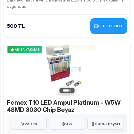
park aydınlatma ve iç aydınlatma LED ampulü olarak kullanımı
uygundur.
500 TL
SEPETE EKLE
ARIZA YAKMAZ
Femex T10 LED Ampul Platinum - W5W
4SMD 3030 Chip Beyaz
250 lm
3 W
6000 (Beyaz)