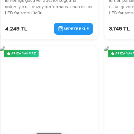
lümen ışık gücü ve radyatör soğutma
lümen parlak
sistemiyle üst düzey performans sunan elit bir
üstün güvenli
LED far ampulüdür.
LED far ampu
4.249 TL
3.749 TL
SEPETE EKLE
ARIZA YAKMAZ
ARIZA YAK