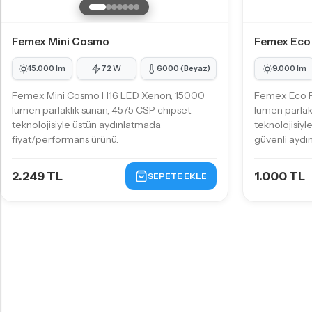
Femex Mini Cosmo
Femex Eco
15.000 lm
72 W
6000 (Beyaz)
9.000 lm
Femex Mini Cosmo H16 LED Xenon, 15000
Femex Eco 
lümen parlaklık sunan, 4575 CSP chipset
lümen parlak
teknolojisiyle üstün aydınlatmada
teknolojisiyl
fiyat/performans ürünü.
güvenli ayd
2.249 TL
1.000 TL
SEPETE EKLE