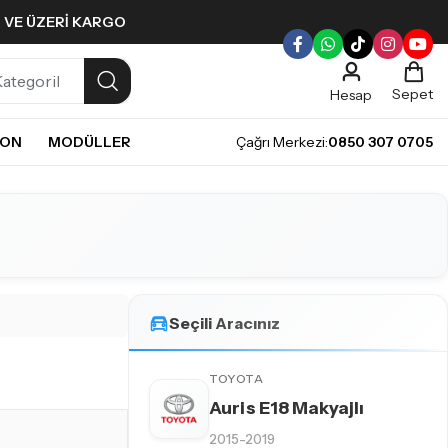
L VE ÜZERI KARGO
Sepet
Hesap
NON
MODÜLLER
Çağrı Merkezi:
0850 307 0705
ULLERI
PLERI
Gündüz Farı LED ampulleri ile tarzınızı yansıtın.
pul
mpul
pul
LED Ampul
Seçili Aracınız
it LED Ampul
TOYOTA
Auris E18 Makyajlı
2015-2019