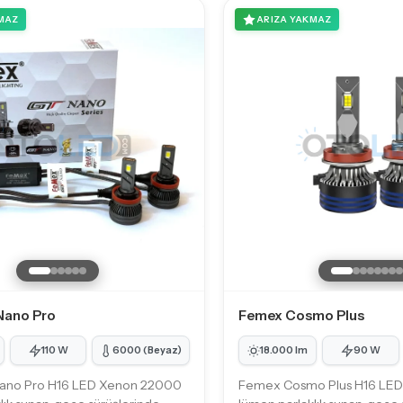
MAZ
ARIZA YAKMAZ
Nano Pro
Femex Cosmo Plus
110 W
6000 (Beyaz)
18.000 lm
90 W
ano Pro H16 LED Xenon 22000
Femex Cosmo Plus H16 LE