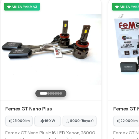
ARIZA YAKMAZ
ARIZA YAK
Femex GT Nano Plus
Femex GT 
25.000 lm
160 W
6000 (Beyaz)
22.000 lm
Femex GT Nano Plus H16 LED Xenon, 25000
Femex GT N