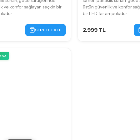
lık sunan, gece sürüşlerinde
lümen parlaklık sunan, gece 
k ve konfor sağlayan seçkin bir
üstün güvenlik ve konfor s
lüdür.
bir LED far ampulüdür.
2.999 TL
SEPETE EKLE
MAZ