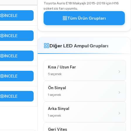
Toyota Auris E18 Makyajlı 2015-2019 için H16
soket sis farı uyumlu.
İNCELE
Tüm Ürün Grupları
İNCELE
Diğer LED Ampul Grupları
İNCELE
Kısa / Uzun Far
5 seçenek
İNCELE
Ön Sinyal
1 seçenek
İNCELE
Arka Sinyal
1 seçenek
Geri Vites