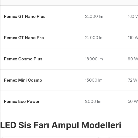
Toyota Auris E18 Makyajlı LED far ampulleri Karşılaştırma Tablosu
Femex GT Nano Plus
25.000 lm
160 
Femex GT Nano Pro
22.000 lm
110 
Femex Cosmo Plus
18.000 lm
90 
Femex Mini Cosmo
15.000 lm
72 W
Femex Eco Power
9.000 lm
50 W
LED Sis Farı Ampul Modelleri