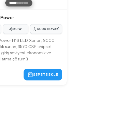
 Power
50 W
6000 (Beyaz)
Power H16 LED Xenon, 9000
lık sunan, 3570 CSP chipset
e giriş seviyesi, ekonomik ve
ınlatma çözümü.
SEPETE EKLE