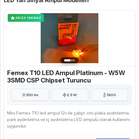
LED Yan Sinyal Ampul Modelleri
ARIZA YAKMAZ
Femex T10 LED Ampul Platinum - W5W
3SMD CSP Chipset Turuncu
350 lm
2.5 W
1900
Mini Femex T10 led ampul 12v ile çalışır, oto plaka aydınlatma,
park aydınlatma ve iç aydınlatma LED ampulü olarak kullanımı
uygundur.