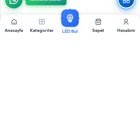
Anasayfa
Kategoriler
Sepet
Hesabım
LED Bul
Suzuki Vitara Yan Sinyal İçin Sıkça Sorulan Sorular
Suzuki Vitara Yan Sinyal LED ampul montajı, uyumluluk ve teknik detaylar
hakkında merak ettiğiniz sorular