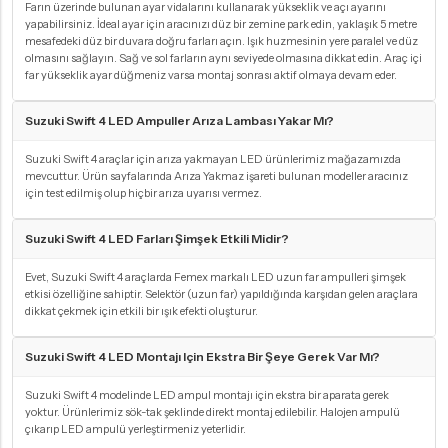
Farın üzerinde bulunan ayar vidalarını kullanarak yükseklik ve açı ayarını
yapabilirsiniz. İdeal ayar için aracınızı düz bir zemine park edin, yaklaşık 5 metre
mesafedeki düz bir duvara doğru farları açın. Işık huzmesinin yere paralel ve düz
olmasını sağlayın. Sağ ve sol farların aynı seviyede olmasına dikkat edin. Araç içi
far yükseklik ayar düğmeniz varsa montaj sonrası aktif olmaya devam eder.
Suzuki Swift 4 LED Ampuller Arıza Lambası Yakar Mı?
Suzuki Swift 4 araçlar için arıza yakmayan LED ürünlerimiz mağazamızda
mevcuttur. Ürün sayfalarında Arıza Yakmaz işareti bulunan modeller aracınız
için test edilmiş olup hiçbir arıza uyarısı vermez.
Suzuki Swift 4 LED Farları Şimşek Etkili Midir?
Evet, Suzuki Swift 4 araçlarda Femex markalı LED uzun far ampulleri şimşek
etkisi özelliğine sahiptir. Selektör (uzun far) yapıldığında karşıdan gelen araçlara
dikkat çekmek için etkili bir ışık efekti oluşturur.
Suzuki Swift 4 LED Montajı Için Ekstra Bir Şeye Gerek Var Mı?
Suzuki Swift 4 modelinde LED ampul montajı için ekstra bir aparata gerek
yoktur. Ürünlerimiz sök-tak şeklinde direkt montaj edilebilir. Halojen ampulü
çıkarıp LED ampulü yerleştirmeniz yeterlidir.