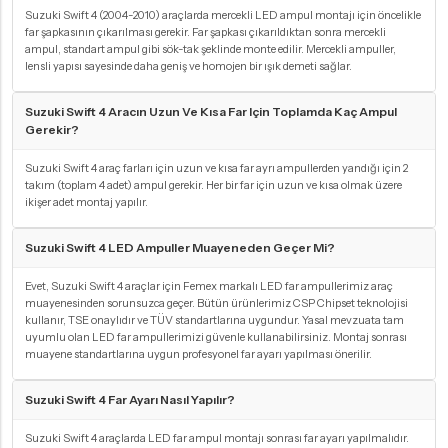
Suzuki Swift 4 (2004-2010) araçlarda mercekli LED ampul montajı için öncelikle
far şapkasının çıkarılması gerekir. Far şapkası çıkarıldıktan sonra mercekli
ampul, standart ampul gibi sök-tak şeklinde monte edilir. Mercekli ampuller,
lensli yapısı sayesinde daha geniş ve homojen bir ışık demeti sağlar.
Suzuki Swift 4 Aracın Uzun Ve Kısa Far Için Toplamda Kaç Ampul
Gerekir?
Suzuki Swift 4 araç farları için uzun ve kısa far ayrı ampullerden yandığı için 2
takım (toplam 4 adet) ampul gerekir. Her bir far için uzun ve kısa olmak üzere
ikişer adet montaj yapılır.
Suzuki Swift 4 LED Ampuller Muayeneden Geçer Mi?
Evet, Suzuki Swift 4 araçlar için Femex markalı LED far ampullerimiz araç
muayenesinden sorunsuzca geçer. Bütün ürünlerimiz CSP Chipset teknolojisi
kullanır, TSE onaylıdır ve TÜV standartlarına uygundur. Yasal mevzuata tam
uyumlu olan LED far ampullerimizi güvenle kullanabilirsiniz. Montaj sonrası
muayene standartlarına uygun profesyonel far ayarı yapılması önerilir.
Suzuki Swift 4 Far Ayarı Nasıl Yapılır?
Suzuki Swift 4 araçlarda LED far ampul montajı sonrası far ayarı yapılmalıdır.