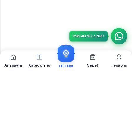
YARDIM MI LAZIM?
Anasayfa
Kategoriler
Sepet
Hesabım
LED Bul
İLETIŞIM
OTOLED.COM
S.S.S.
MÜŞTERI HIZMETLERI