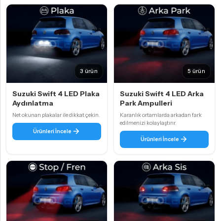
3 ürün
5 ürün
Suzuki Swift 4 LED Plaka
Suzuki Swift 4 LED Arka
Aydınlatma
Park Ampulleri
Net okunan plakalar ile dikkat çekin.
Karanlık ortamlarda arkadan fark
edilmenizi kolaylaştırır.
Ürünleri İncele
Ürünleri İncele