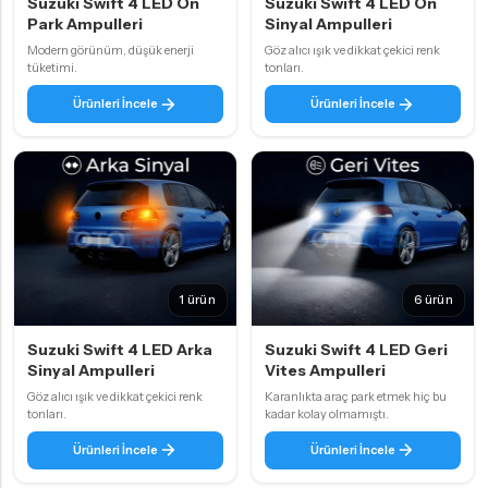
Suzuki Swift 4 LED Ön
Suzuki Swift 4 LED Ön
Park Ampulleri
Sinyal Ampulleri
Modern görünüm, düşük enerji
Göz alıcı ışık ve dikkat çekici renk
tüketimi.
tonları.
Ürünleri İncele
Ürünleri İncele
1 ürün
6 ürün
Suzuki Swift 4 LED Arka
Suzuki Swift 4 LED Geri
Sinyal Ampulleri
Vites Ampulleri
Göz alıcı ışık ve dikkat çekici renk
Karanlıkta araç park etmek hiç bu
tonları.
kadar kolay olmamıştı.
Ürünleri İncele
Ürünleri İncele