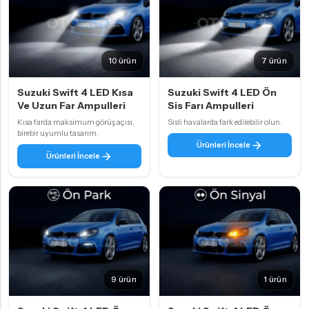
10 ürün
7 ürün
Suzuki Swift 4 LED Kısa
Suzuki Swift 4 LED Ön
Ve Uzun Far Ampulleri
Sis Farı Ampulleri
Kısa farda maksimum görüş açısı,
Sisli havalarda fark edilebilir olun.
birebir uyumlu tasarım.
Ürünleri İncele
Ürünleri İncele
9 ürün
1 ürün