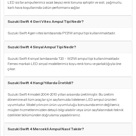
LED sis far ampullerimiz sıcak beyaz renk tonuna sahiptir ve sisli, yağmurlu,
karlı hava koşullarında üstün performans sağlar.
Suzuki Swift 4 Geri Vites Ampul Tipi Nedir?
Suzuki Swift 4 geri vites lambasında PY21W ampul tipi kullanılmaktadır.
Suzuki Swift 4 Sinyal Ampul Tipi Nedir?
Suzuki Swift 4 sinyal lambasında T20 - W21W ampul tipi kullanılmaktadır.
Femex markalı LED sinyal modellerimiz koyu renk tonu ve parlaklığıyla öne
çıkar.
Suzuki Swift 4 Hangi Yıllarda Üretildi?
Suzuki Swift 4 modeli 2004-2010 yılları arasında üretilmiştir. Bu üretim
dönemine ait tüm araçlar için sayfamızda listelenen LED ampul ürünleri
uyumludur. Model yılınızın ürün uyumluluğu konusunda emin değilseniz,
müşteri hizmetlerimizden detaylı bilgi alabilir veya ürün sayfalarındaki teknik
özellikler bölümünden doğrulama yapabilirsiniz.
Suzuki Swift 4 Mercekli Ampul Nasıl Takılır?