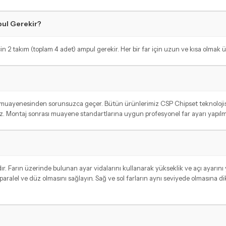
pul Gerekir?
in 2 takım (toplam 4 adet) ampul gerekir. Her bir far için uzun ve kısa olmak üz
 muayenesinden sorunsuzca geçer. Bütün ürünlerimiz CSP Chipset teknolojisi
. Montaj sonrası muayene standartlarına uygun profesyonel far ayarı yapılmas
. Farın üzerinde bulunan ayar vidalarını kullanarak yükseklik ve açı ayarını yap
aralel ve düz olmasını sağlayın. Sağ ve sol farların aynı seviyede olmasına di