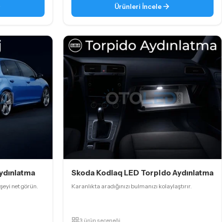
Ürünleri İncele
ydınlatma
Skoda Kodiaq LED Torpido Aydınlatma
şeyi net görün.
Karanlıkta aradığınızı bulmanızı kolaylaştırır.
3 ürün seçeneği