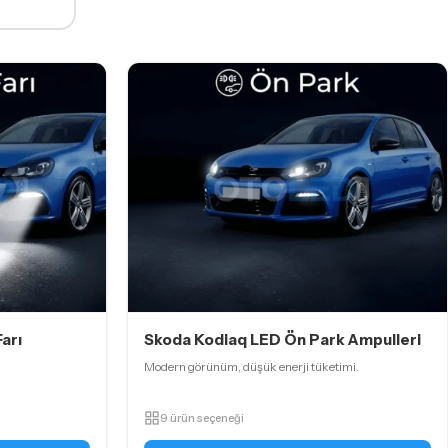
arı
Skoda Kodiaq LED Ön Park Ampulleri
Modern görünüm, düşük enerji tüketimi.
9 ürün seçeneği