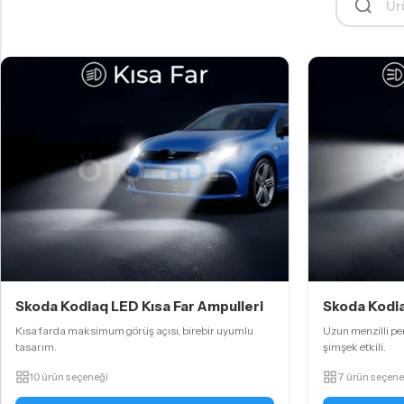
Skoda Kodiaq LED Kısa Far Ampulleri
Skoda Kodia
Kısa farda maksimum görüş açısı, birebir uyumlu
Uzun menzilli per
tasarım.
şimşek etkili.
10 ürün seçeneği
7 ürün seçene