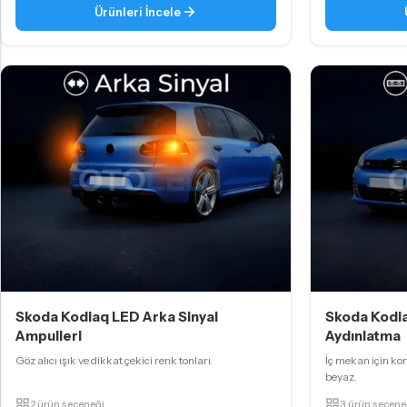
Ürünleri İncele
Skoda Kodiaq LED Arka Sinyal
Skoda Kodi
Ampulleri
Aydınlatma
Göz alıcı ışık ve dikkat çekici renk tonları.
İç mekan için ko
beyaz.
2 ürün seçeneği
3 ürün seçene