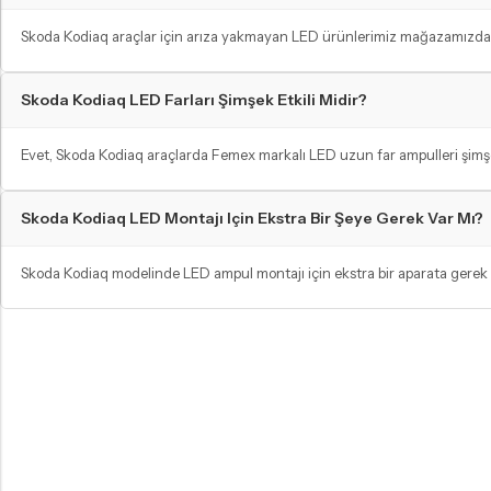
Skoda Kodiaq araçlar için arıza yakmayan LED ürünlerimiz mağazamızda mev
Skoda Kodiaq LED Farları Şimşek Etkili Midir?
Evet, Skoda Kodiaq araçlarda Femex markalı LED uzun far ampulleri şimşek et
Skoda Kodiaq LED Montajı Için Ekstra Bir Şeye Gerek Var Mı?
Skoda Kodiaq modelinde LED ampul montajı için ekstra bir aparata gerek yo