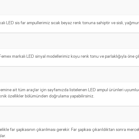
lı LED sis far ampullerimiz sıcak beyaz renk tonuna sahiptir ve sisli, yağmur
emex markalı LED sinyal modellerimiz koyu renk tonu ve parlaklığıyla öne çı
dönemine ait tüm araçlar için sayfamızda listelenen LED ampul ürünleri uyum
eknik özellikler bölümünden doğrulama yapabilirsiniz.
le far şapkasının çıkarılması gerekir. Far şapkası çıkarıldıktan sonra mercek
lar.