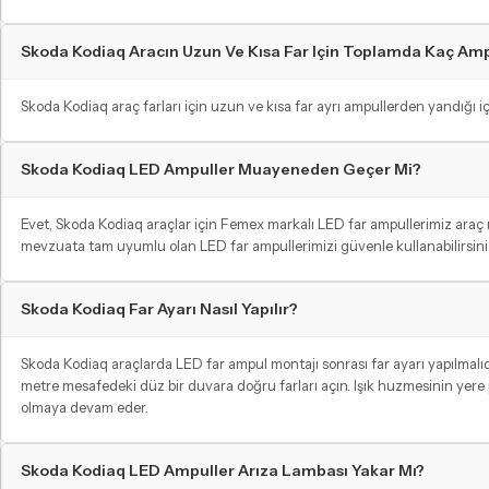
Skoda Kodiaq Aracın Uzun Ve Kısa Far Için Toplamda Kaç Am
Skoda Kodiaq araç farları için uzun ve kısa far ayrı ampullerden yandığı iç
Skoda Kodiaq LED Ampuller Muayeneden Geçer Mi?
Evet, Skoda Kodiaq araçlar için Femex markalı LED far ampullerimiz araç
mevzuata tam uyumlu olan LED far ampullerimizi güvenle kullanabilirsiniz
Skoda Kodiaq Far Ayarı Nasıl Yapılır?
Skoda Kodiaq araçlarda LED far ampul montajı sonrası far ayarı yapılmalıdır
metre mesafedeki düz bir duvara doğru farları açın. Işık huzmesinin yere p
olmaya devam eder.
Skoda Kodiaq LED Ampuller Arıza Lambası Yakar Mı?