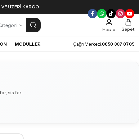
L VE ÜZERI KARGO
Sepet
Hesap
NON
MODÜLLER
Çağrı Merkezi:
0850 307 0705
ULLERI
PLERI
Gündüz Farı LED ampulleri ile tarzınızı yansıtın.
pul
mpul
pul
r, sis farı
LED Ampul
it LED Ampul