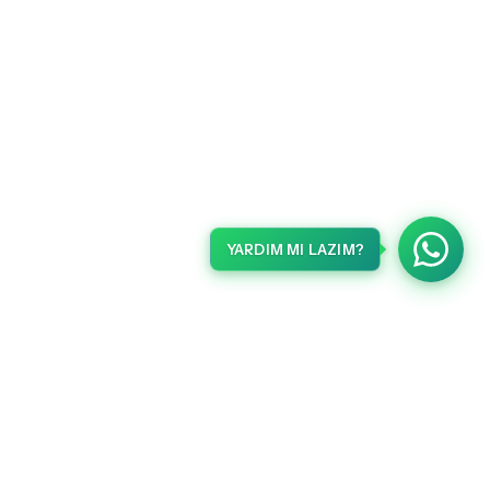
YARDIM MI LAZIM?
METLERI
HABERLER
Gelişmelerden haberdar olmak için kaydolun.