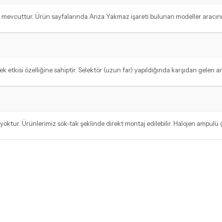
cuttur. Ürün sayfalarında Arıza Yakmaz işareti bulunan modeller aracınız iç
kisi özelliğine sahiptir. Selektör (uzun far) yapıldığında karşıdan gelen araçl
ktur. Ürünlerimiz sök-tak şeklinde direkt montaj edilebilir. Halojen ampulü ç