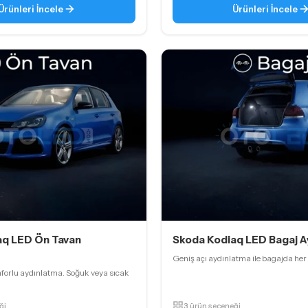
Ürünleri İncele
Ürünleri İncele
aq LED Ön Tavan
Skoda Kodiaq LED Bagaj A
Geniş açı aydınlatma ile bagajda her 
nforlu aydınlatma. Soğuk veya sıcak
ği
3 ürün seçeneği