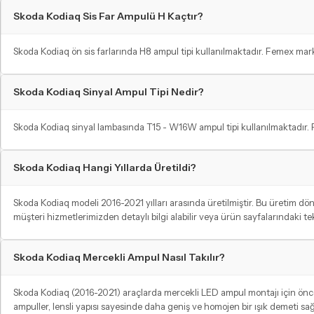
Skoda Kodiaq Sis Far Ampulü H Kaçtır?
Skoda Kodiaq ön sis farlarında H8 ampul tipi kullanılmaktadır. Femex marka
Skoda Kodiaq Sinyal Ampul Tipi Nedir?
Skoda Kodiaq sinyal lambasında T15 - W16W ampul tipi kullanılmaktadır. F
Skoda Kodiaq Hangi Yıllarda Üretildi?
Skoda Kodiaq modeli 2016-2021 yılları arasında üretilmiştir. Bu üretim 
müşteri hizmetlerimizden detaylı bilgi alabilir veya ürün sayfalarındaki t
Skoda Kodiaq Mercekli Ampul Nasıl Takılır?
Skoda Kodiaq (2016-2021) araçlarda mercekli LED ampul montajı için öncelik
ampuller, lensli yapısı sayesinde daha geniş ve homojen bir ışık demeti sağ