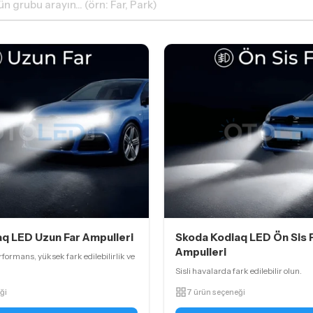
q LED Uzun Far Ampulleri
Skoda Kodiaq LED Ön Sis F
Ampulleri
formans, yüksek fark edilebilirlik ve
Sisli havalarda fark edilebilir olun.
ği
7 ürün seçeneği