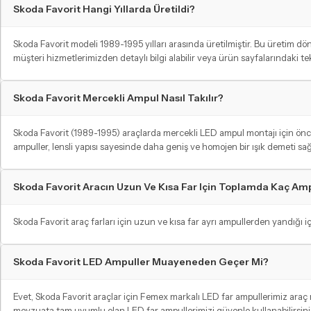
Skoda Favorit Hangi Yıllarda Üretildi?
Skoda Favorit modeli 1989-1995 yılları arasında üretilmiştir. Bu üretim 
müşteri hizmetlerimizden detaylı bilgi alabilir veya ürün sayfalarındaki t
Skoda Favorit Mercekli Ampul Nasıl Takılır?
Skoda Favorit (1989-1995) araçlarda mercekli LED ampul montajı için önceli
ampuller, lensli yapısı sayesinde daha geniş ve homojen bir ışık demeti sağ
Skoda Favorit Aracın Uzun Ve Kısa Far Için Toplamda Kaç Am
Skoda Favorit araç farları için uzun ve kısa far ayrı ampullerden yandığı iç
Skoda Favorit LED Ampuller Muayeneden Geçer Mi?
Evet, Skoda Favorit araçlar için Femex markalı LED far ampullerimiz ara
mevzuata tam uyumlu olan LED far ampullerimizi güvenle kullanabilirsiniz