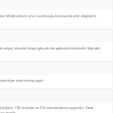
ludur. Model yılınızın ürün uyumluluğu konusunda emin değilseniz,
li ampul, standart ampul gibi sök-tak şeklinde monte edilir. Mercekli
ere ikişer adet montaj yapılır.
 kullanır, TSE onaylıdır ve TÜV standartlarına uygundur. Yasal
ı önerilir.