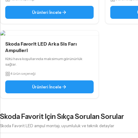
D4S LED Ampul
D5S LED Ampul
Ürünleri İncele
D8S LED Ampul
KÜÇÜK AMPUL TIPLERI
Skoda Favorit LED Arka Sis Farı
Ampulleri
T10 - W5W LED Ampul
Kötü hava koşullarında maksimum görünürlük
T15 - W16W LED Ampul
sağlar.
T20 - W21W LED Ampul
4 ürün seçeneği
P21W - PY21W Tip LED Ampul
Ürünleri İncele
P21/5W - 1157 Tip LED Ampul
KÜÇÜK AMPUL TIPLERI
Skoda Favorit Için Sıkça Sorulan Sorular
PY24W LED Ampul
Skoda Favorit LED ampul montajı, uyumluluk ve teknik detaylar
PSY24W LED Ampul