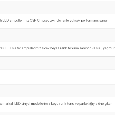
lı LED ampullerimiz CSP Chipset teknolojisi ile yüksek performans sunar.
alı LED sis far ampullerimiz sıcak beyaz renk tonuna sahiptir ve sisli, yağmur
 markalı LED sinyal modellerimiz koyu renk tonu ve parlaklığıyla öne çıkar.