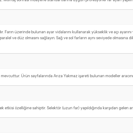
. Farın üzerinde bulunan ayar vidalarını kullanarak yükseklik ve açı ayarını ya
aralel ve düz olmasını sağlayın. Sağ ve sol farların aynı seviyede olmasına di
vcuttur. Ürün sayfalarında Arıza Yakmaz işareti bulunan modeller aracınız iç
tkisi özelliğine sahiptir. Selektör (uzun far) yapıldığında karşıdan gelen araç