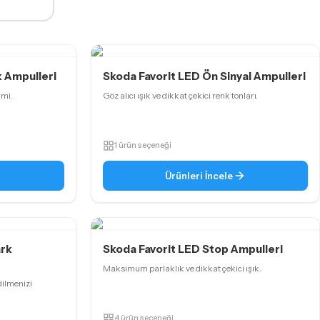
k Ampulleri
Skoda Favorit LED Ön Sinyal Ampulleri
imi.
Göz alıcı ışık ve dikkat çekici renk tonları.
1 ürün seçeneği
Ürünleri İncele
ark
Skoda Favorit LED Stop Ampulleri
Maksimum parlaklık ve dikkat çekici ışık.
ilmenizi
4 ürün seçeneği