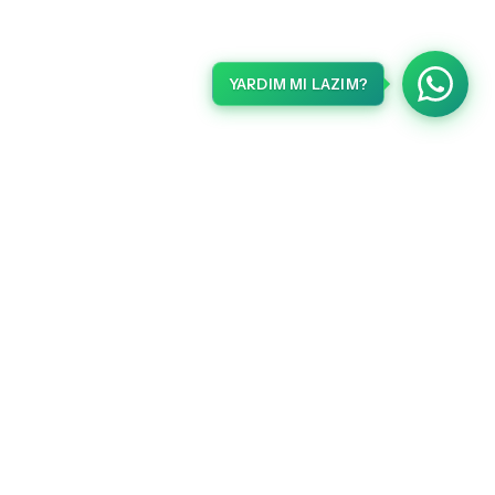
YARDIM MI LAZIM?
METLERI
HABERLER
Gelişmelerden haberdar olmak için kaydolun.
ma Metni
 Sözleşmesi