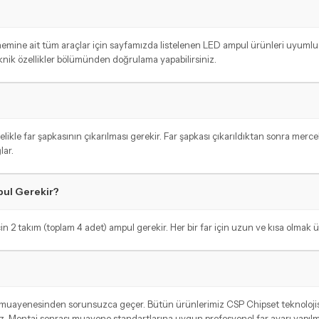
dönemine ait tüm araçlar için sayfamızda listelenen LED ampul ürünleri uyum
eknik özellikler bölümünden doğrulama yapabilirsiniz.
kle far şapkasının çıkarılması gerekir. Far şapkası çıkarıldıktan sonra mercek
lar.
pul Gerekir?
in 2 takım (toplam 4 adet) ampul gerekir. Her bir far için uzun ve kısa olmak üz
ç muayenesinden sorunsuzca geçer. Bütün ürünlerimiz CSP Chipset teknolojisi
. Montaj sonrası muayene standartlarına uygun profesyonel far ayarı yapılmas