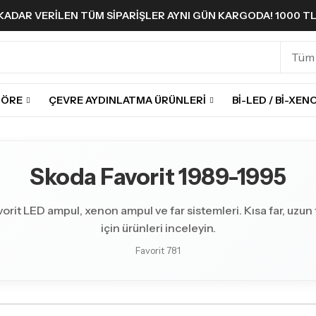
A KADAR VERILEN TÜM SIPARIŞLER AYNI GÜN KARGODA! 1000 T
GÖRE
ÇEVRE AYDINLATMA ÜRÜNLERI
BI-LED / BI-XEN
Skoda Favorit 1989-1995
rit LED ampul, xenon ampul ve far sistemleri. Kısa far, uzun fa
için ürünleri inceleyin.
Favorit 781