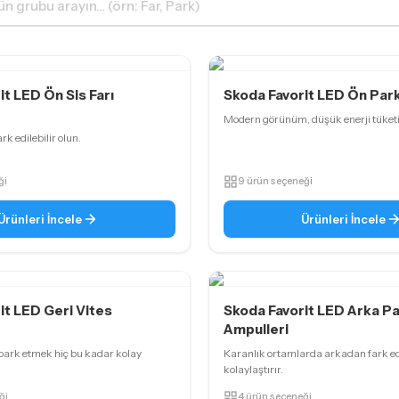
it LED Ön Sis Farı
Skoda Favorit LED Ön Par
Modern görünüm, düşük enerji tüket
rk edilebilir olun.
ği
9 ürün seçeneği
Ürünleri İncele
Ürünleri İncele
it LED Geri Vites
Skoda Favorit LED Arka P
Ampulleri
park etmek hiç bu kadar kolay
Karanlık ortamlarda arkadan fark ed
kolaylaştırır.
ği
4 ürün seçeneği