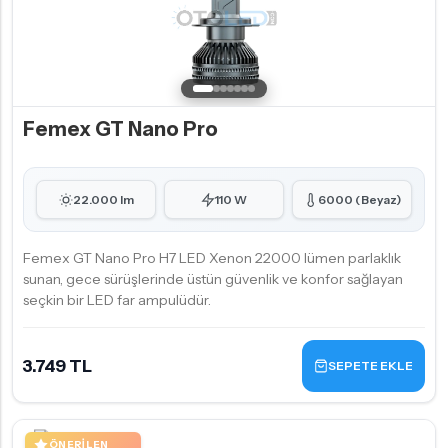
Femex GT Nano Pro
22.000 lm
110 W
6000 (Beyaz)
Femex GT Nano Pro H7 LED Xenon 22000 lümen parlaklık
sunan, gece sürüşlerinde üstün güvenlik ve konfor sağlayan
seçkin bir LED far ampulüdür.
3.749 TL
SEPETE EKLE
ÖNERILEN