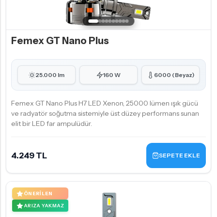
Femex GT Nano Plus
25.000 lm
160 W
6000 (Beyaz)
Femex GT Nano Plus H7 LED Xenon, 25000 lümen ışık gücü
ve radyatör soğutma sistemiyle üst düzey performans sunan
elit bir LED far ampulüdür.
4.249 TL
SEPETE EKLE
ÖNERILEN
ARIZA YAKMAZ