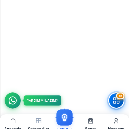
15
YARDIM MI LAZIM?
Anasayfa
Kategoriler
Sepet
Hesabım