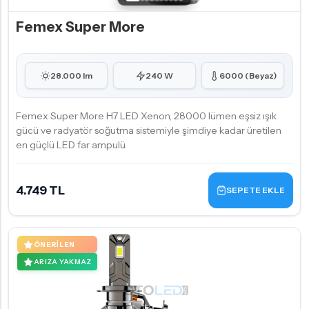
Femex Super More
28.000 lm
240 W
6000 (Beyaz)
Femex Super More H7 LED Xenon, 28000 lümen eşsiz ışık
gücü ve radyatör soğutma sistemiyle şimdiye kadar üretilen
en güçlü LED far ampulü.
4.749 TL
SEPETE EKLE
ÖNERILEN
ARIZA YAKMAZ