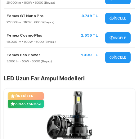
Femex GT Nano Pro
3.749 TL
İNCELE
Femex Cosmo Plus
2.999 TL
İNCELE
Femex Eco Power
1.000 TL
İNCELE
LED Uzun Far Ampul Modelleri
ÖNERILEN
ARIZA YAKMAZ