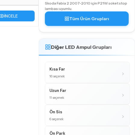
Skoda Fabia 2 2007-2010 için P21W soket stop
lambası uyumlu.
İNCELE
Tüm Ürün Grupları
Diğer LED Ampul Grupları
Kısa Far
16 seçenek
Uzun Far
11 seçenek
Ön Sis
6 seçenek
Ön Park