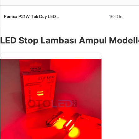
Skoda Fabia 2 stop ampulleri Karşılaştırma Tablosu
Femex P21W Tek Duy LED...
1.630 lm
LED Stop Lambası Ampul Modell