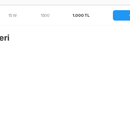
15 W
1500
1.000 TL
eri