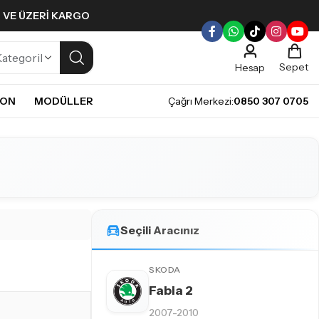
L VE ÜZERI KARGO
Sepet
Hesap
NON
MODÜLLER
Çağrı Merkezi:
0850 307 0705
ULLERI
PLERI
Gündüz Farı LED ampulleri ile tarzınızı yansıtın.
pul
mpul
pul
LED Ampul
Seçili Aracınız
it LED Ampul
SKODA
Fabia 2
2007-2010