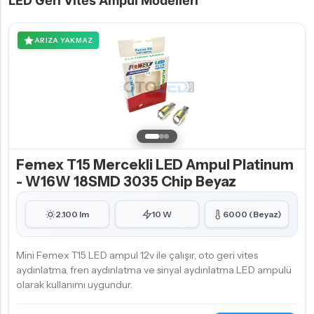
LED Geri Vites Ampul Modelleri
ARIZA YAKMAZ
Femex T15 Mercekli LED Ampul Platinum
- W16W 18SMD 3035 Chip Beyaz
2.100 lm
10 W
6000 (Beyaz)
Mini Femex T15 LED ampul 12v ile çalışır, oto geri vites
aydınlatma, fren aydınlatma ve sinyal aydınlatma LED ampulü
olarak kullanımı uygundur.