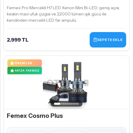
Femex Pro Mercekli H7 LED Xenon Mini Bi-LED; geniş açısı,
keskin mavi ufuk çizgisi ve 22000 lümen ışık gücü ile
kendinden mercekli LED far ampulü.
2.999 TL
SEPETE EKLE
ÖNERILEN
ARIZA YAKMAZ
Femex Cosmo Plus