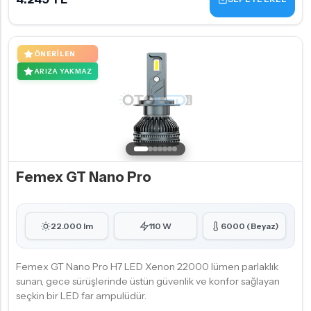
ÖNERILEN
ARIZA YAKMAZ
Femex GT Nano Pro
22.000 lm
110 W
6000 (Beyaz)
Femex GT Nano Pro H7 LED Xenon 22000 lümen parlaklık
sunan, gece sürüşlerinde üstün güvenlik ve konfor sağlayan
seçkin bir LED far ampulüdür.