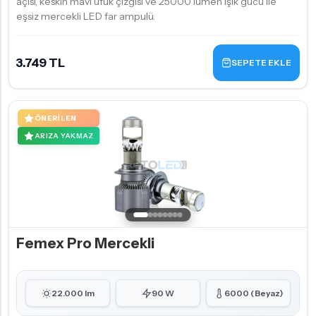
açısı, keskin mavi ufuk çizgisi ve 25000 lümen ışık gücü ile
eşsiz mercekli LED far ampulü.
3.749 TL
SEPETE EKLE
ÖNERILEN
ARIZA YAKMAZ
Femex Pro Mercekli
22.000 lm
90 W
6000 (Beyaz)