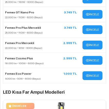
Femex GT Nano Pro
3.749 TL
İNCELE
Femex Pro Plus Mercekli
3.749 TL
İNCELE
Femex Pro Mercekli
2.999 TL
İNCELE
Femex Cosmo Plus
2.999 TL
İNCELE
Femex Eco Power
1.000 TL
İNCELE
LED Kısa Far Ampul Modelleri
ÖNERILEN