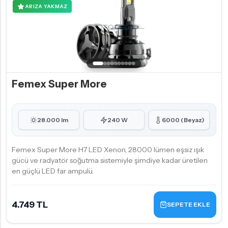
ARIZA YAKMAZ
Femex Super More
28.000 lm
240 W
6000 (Beyaz)
Femex Super More H7 LED Xenon, 28000 lümen eşsiz ışık
gücü ve radyatör soğutma sistemiyle şimdiye kadar üretilen
en güçlü LED far ampulü.
4.749 TL
SEPETE EKLE