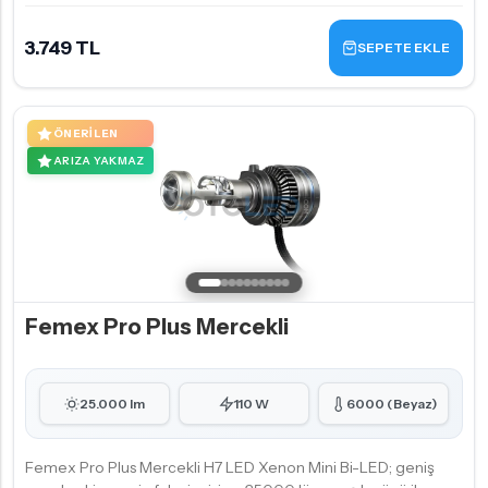
3.749 TL
SEPETE EKLE
ÖNERILEN
ARIZA YAKMAZ
Femex Pro Plus Mercekli
25.000 lm
110 W
6000 (Beyaz)
Femex Pro Plus Mercekli H7 LED Xenon Mini Bi-LED; geniş