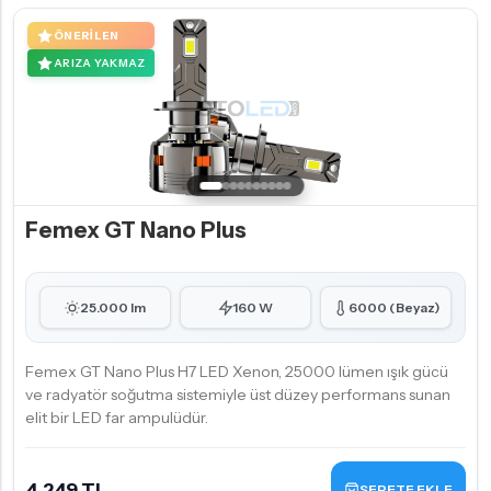
ÖNERILEN
ARIZA YAKMAZ
Femex GT Nano Plus
25.000 lm
160 W
6000 (Beyaz)
Femex GT Nano Plus H7 LED Xenon, 25000 lümen ışık gücü
ve radyatör soğutma sistemiyle üst düzey performans sunan
elit bir LED far ampulüdür.
4.249 TL
SEPETE EKLE