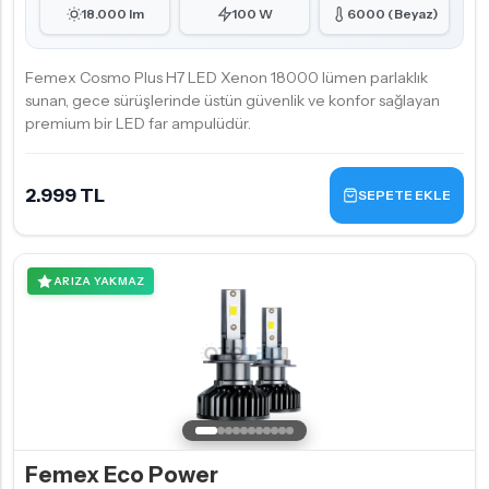
18.000 lm
100 W
6000 (Beyaz)
Femex Cosmo Plus H7 LED Xenon 18000 lümen parlaklık
sunan, gece sürüşlerinde üstün güvenlik ve konfor sağlayan
premium bir LED far ampulüdür.
2.999 TL
SEPETE EKLE
ARIZA YAKMAZ
Femex Eco Power