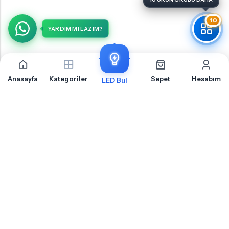
10
YARDIM MI LAZIM?
Anasayfa
Kategoriler
Sepet
Hesabım
LED Bul
Renault Master 2 Yan Sinyal İçin Sıkça Sorulan
Sorular