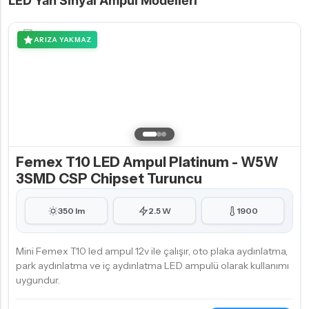
LED Yan Sinyal Ampul Modelleri
ARIZA YAKMAZ
Femex T10 LED Ampul Platinum - W5W
3SMD CSP Chipset Turuncu
350 lm
2.5 W
1900
Mini Femex T10 led ampul 12v ile çalışır, oto plaka aydınlatma,
park aydınlatma ve iç aydınlatma LED ampulü olarak kullanımı
uygundur.