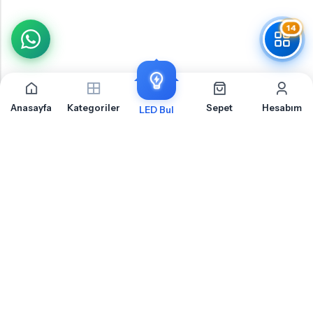
14
Anasayfa
Kategoriler
Sepet
Hesabım
LED Bul
Renault Latitude Yan Sinyal İçin Sıkça Sorulan
Sorular