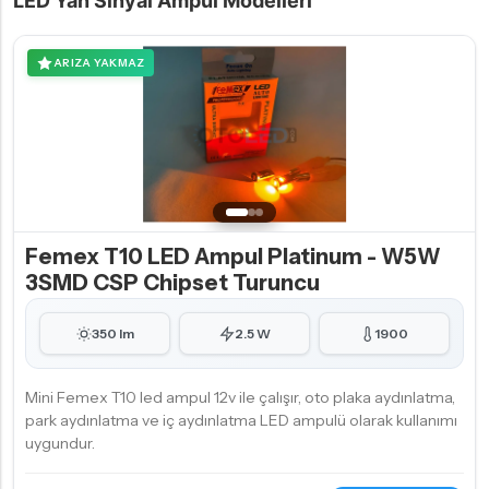
LED Yan Sinyal Ampul Modelleri
ARIZA YAKMAZ
Femex T10 LED Ampul Platinum - W5W
3SMD CSP Chipset Turuncu
350 lm
2.5 W
1900
Mini Femex T10 led ampul 12v ile çalışır, oto plaka aydınlatma,
park aydınlatma ve iç aydınlatma LED ampulü olarak kullanımı
uygundur.