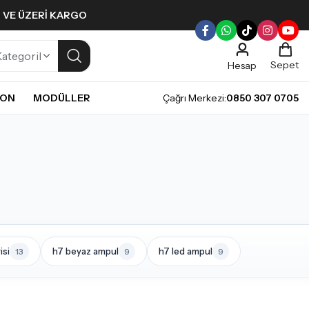
L VE ÜZERI KARGO
Sepet
Hesap
NON
MODÜLLER
Çağrı Merkezi:
0850 307 0705
ULLERI
PLERI
Gündüz Farı LED ampulleri ile tarzınızı yansıtın.
pul
mpul
pul
LED Ampul
it LED Ampul
isi
h7 beyaz ampul
h7 led ampul
13
9
9