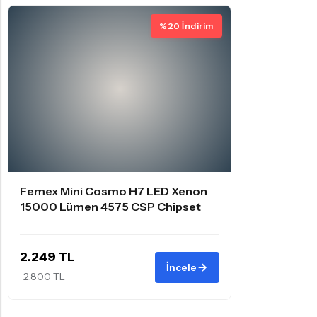
%20 İndirim
Femex Mini Cosmo H7 LED Xenon
15000 Lümen 4575 CSP Chipset
2.249 TL
İncele
2.800 TL