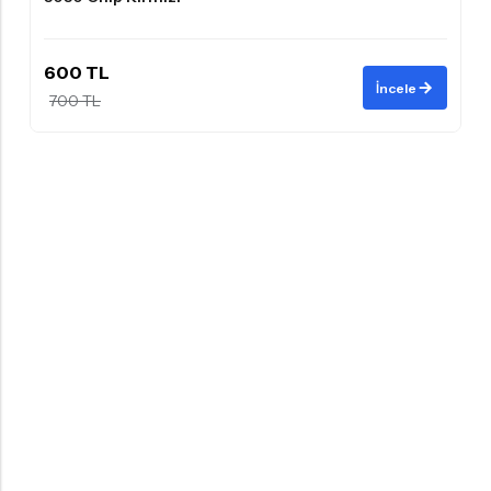
600 TL
İncele
700 TL