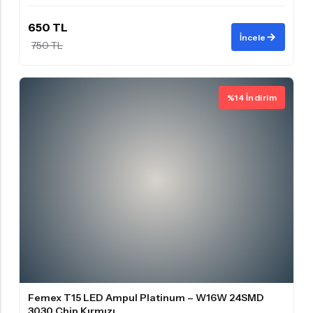
650 TL
İncele
750 TL
%14 İndirim
Femex T15 LED Ampul Platinum – W16W 24SMD
3030 Chip Kırmızı