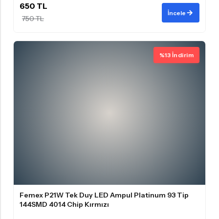
650 TL
İncele
750 TL
%13 İndirim
Femex P21W Tek Duy LED Ampul Platinum 93 Tip
144SMD 4014 Chip Kırmızı