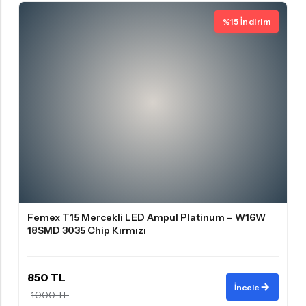
%15 İndirim
Femex T15 Mercekli LED Ampul Platinum – W16W
18SMD 3035 Chip Kırmızı
850 TL
İncele
1.000 TL