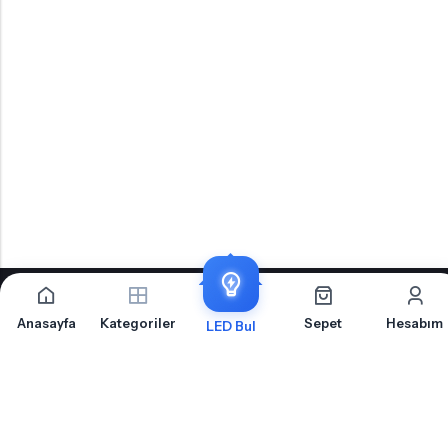
Anasayfa
Kategoriler
Sepet
Hesabım
İLETIŞIM
LED Bul
OTOLED.COM
S.S.S.