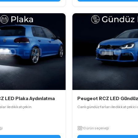
Z LED Plaka Aydınlatma
Peugeot RCZ LED Gündüz 
ar ile dikkat çekin.
Canlı gündüz farları ile dikkat çekici 
ği
10 ürün seçeneği