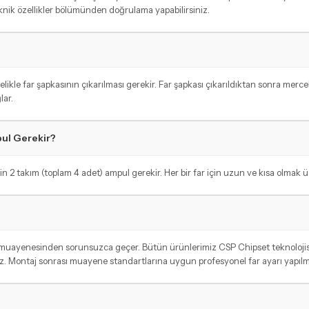
eknik özellikler bölümünden doğrulama yapabilirsiniz.
le far şapkasının çıkarılması gerekir. Far şapkası çıkarıldıktan sonra mercek
lar.
ul Gerekir?
n 2 takım (toplam 4 adet) ampul gerekir. Her bir far için uzun ve kısa olmak üz
 muayenesinden sorunsuzca geçer. Bütün ürünlerimiz CSP Chipset teknolojisi 
. Montaj sonrası muayene standartlarına uygun profesyonel far ayarı yapılmas