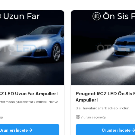
Z LED Uzun Far Ampulleri
Peugeot RCZ LED Ön Sis F
Ampulleri
formans, yüksek fark edilebilirlik ve
Sisli havalarda fark edilebilir olun.
ği
7 ürün seçeneği
Ürünleri İncele
Ürünleri İncele