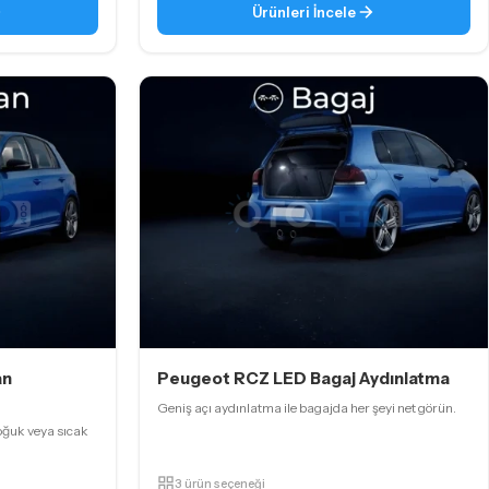
Ürünleri İncele
an
Peugeot RCZ LED Bagaj Aydınlatma
Geniş açı aydınlatma ile bagajda her şeyi net görün.
oğuk veya sıcak
3 ürün seçeneği