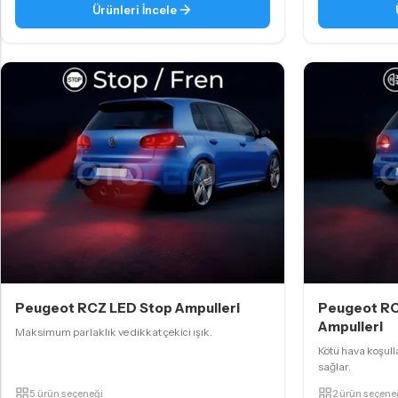
Ürünleri İncele
Peugeot RCZ LED Stop Ampulleri
Peugeot RCZ
Ampulleri
Maksimum parlaklık ve dikkat çekici ışık.
Kötü hava koşul
sağlar.
5 ürün seçeneği
2 ürün seçene