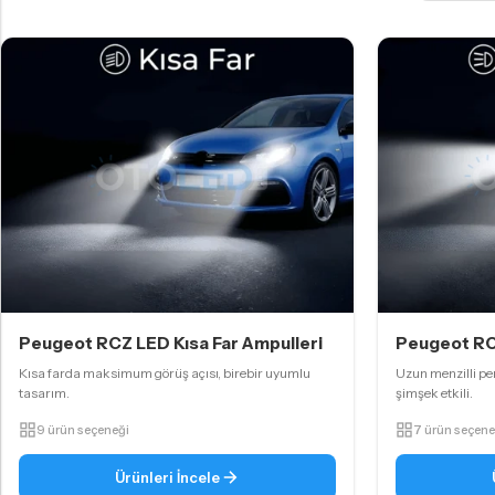
Peugeot RCZ LED Kısa Far Ampulleri
Peugeot RC
Kısa farda maksimum görüş açısı, birebir uyumlu
Uzun menzilli per
tasarım.
şimşek etkili.
9 ürün seçeneği
7 ürün seçene
Ürünleri İncele