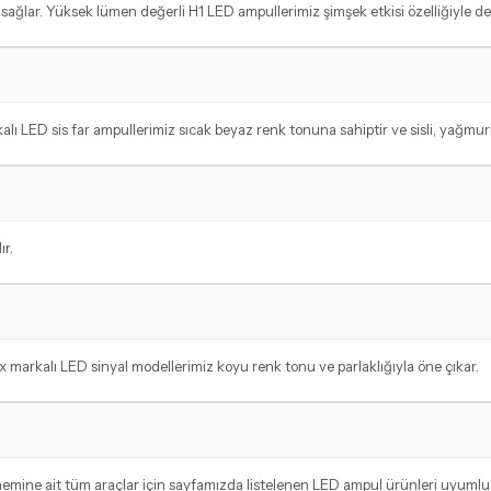
ğlar. Yüksek lümen değerli H1 LED ampullerimiz şimşek etkisi özelliğiyle de
lı LED sis far ampullerimiz sıcak beyaz renk tonuna sahiptir ve sisli, yağmur
r.
markalı LED sinyal modellerimiz koyu renk tonu ve parlaklığıyla öne çıkar.
önemine ait tüm araçlar için sayfamızda listelenen LED ampul ürünleri uyuml