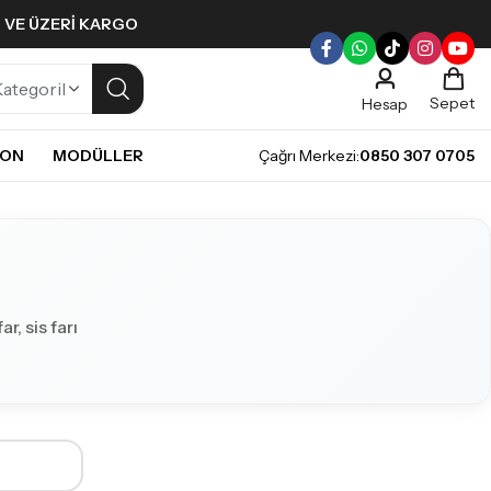
L VE ÜZERI KARGO
Sepet
Hesap
NON
MODÜLLER
Çağrı Merkezi:
0850 307 0705
ULLERI
PLERI
Gündüz Farı LED ampulleri ile tarzınızı yansıtın.
pul
mpul
pul
, sis farı
LED Ampul
it LED Ampul