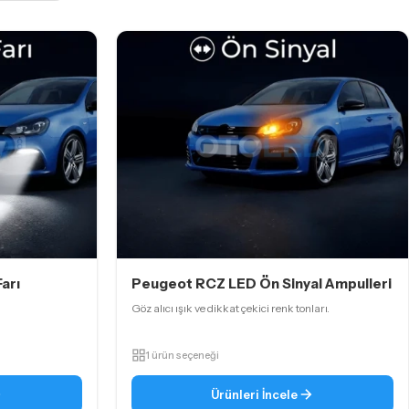
arı
Peugeot RCZ LED Ön Sinyal Ampulleri
Göz alıcı ışık ve dikkat çekici renk tonları.
1 ürün seçeneği
Ürünleri İncele