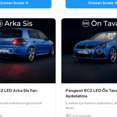
Ürünleri İncele
Ürünleri İncele
 LED Arka Sis Farı
Peugeot RCZ LED Ön Tav
Aydınlatma
larında maksimum görünürlük
İç mekan için konforlu aydınlatma. S
beyaz.
ği
3 ürün seçeneği