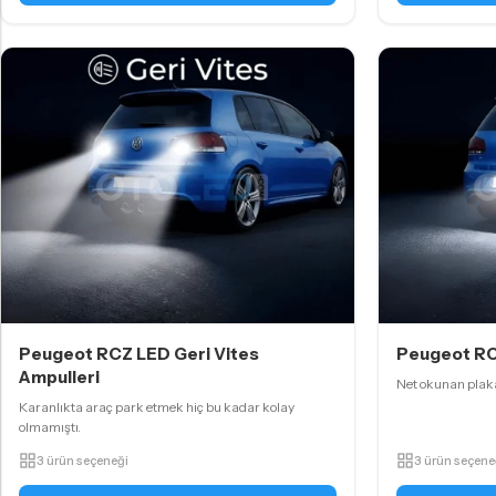
Peugeot RCZ LED Geri Vites
Peugeot RC
Ampulleri
Net okunan plakal
Karanlıkta araç park etmek hiç bu kadar kolay
olmamıştı.
3 ürün seçeneği
3 ürün seçene