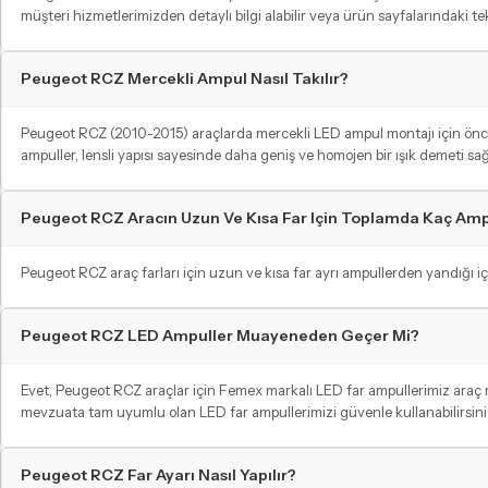
müşteri hizmetlerimizden detaylı bilgi alabilir veya ürün sayfalarındaki t
Peugeot RCZ Mercekli Ampul Nasıl Takılır?
Peugeot RCZ (2010-2015) araçlarda mercekli LED ampul montajı için öncelik
ampuller, lensli yapısı sayesinde daha geniş ve homojen bir ışık demeti sağ
Peugeot RCZ Aracın Uzun Ve Kısa Far Için Toplamda Kaç Amp
Peugeot RCZ araç farları için uzun ve kısa far ayrı ampullerden yandığı içi
Peugeot RCZ LED Ampuller Muayeneden Geçer Mi?
Evet, Peugeot RCZ araçlar için Femex markalı LED far ampullerimiz araç
mevzuata tam uyumlu olan LED far ampullerimizi güvenle kullanabilirsiniz
Peugeot RCZ Far Ayarı Nasıl Yapılır?