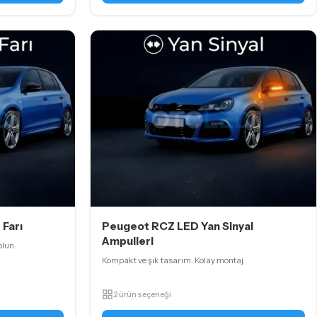
Farı
Peugeot RCZ LED Yan Sinyal
Ampulleri
olun.
Kompakt ve şık tasarım. Kolay montaj.
2 ürün seçeneği