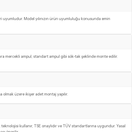
nleri uyumludur. Model yılınızın ürün uyumluluğu konusunda emin
ra mercekli ampul, standart ampul gibi sök-tak şeklinde monte edilir.
a olmak üzere ikişer adet montaj yapılır.
knolojisi kullanır, TSE onaylıdır ve TÜV standartlarına uygundur. Yasal
ı önerilir.