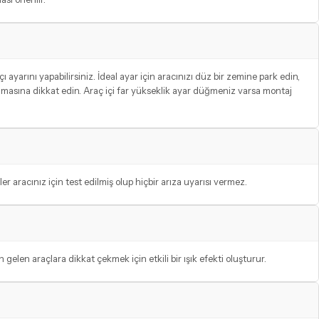
yarını yapabilirsiniz. İdeal ayar için aracınızı düz bir zemine park edin,
 olmasına dikkat edin. Araç içi far yükseklik ayar düğmeniz varsa montaj
racınız için test edilmiş olup hiçbir arıza uyarısı vermez.
elen araçlara dikkat çekmek için etkili bir ışık efekti oluşturur.