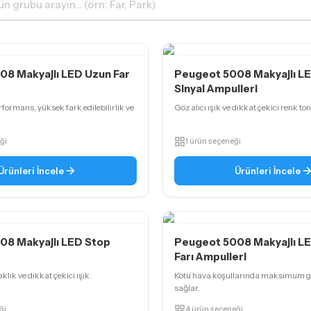
8 Makyajlı LED Uzun Far
Peugeot 5008 Makyajlı L
Sinyal Ampulleri
formans, yüksek fark edilebilirlik ve
Göz alıcı ışık ve dikkat çekici renk ton
ği
1 ürün seçeneği
Ürünleri İncele
Ürünleri İncele
08 Makyajlı LED Stop
Peugeot 5008 Makyajlı LE
Farı Ampulleri
ık ve dikkat çekici ışık.
Kötü hava koşullarında maksimum 
sağlar.
ği
4 ürün seçeneği