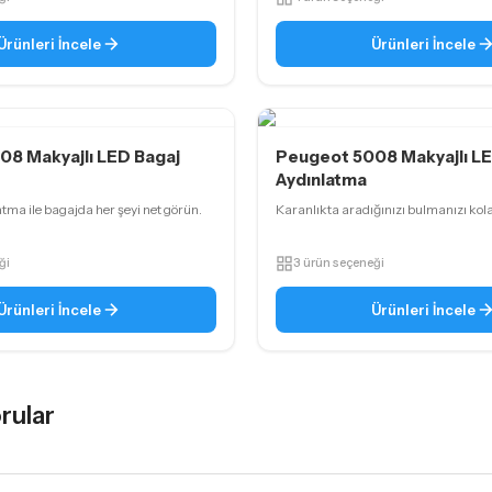
Ürünleri İncele
Ürünleri İncele
08 Makyajlı LED Bagaj
Peugeot 5008 Makyajlı L
Aydınlatma
tma ile bagajda her şeyi net görün.
Karanlıkta aradığınızı bulmanızı kolay
ği
3 ürün seçeneği
Ürünleri İncele
Ürünleri İncele
rular