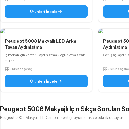
D4S LED Ampul
D5S LED Ampul
Ürünleri İncele
D8S LED Ampul
KÜÇÜK AMPUL TIPLERI
Peugeot 5008 Makyajlı LED Arka
Peugeot 50
Tavan Aydınlatma
Aydınlatma
T10 - W5W LED Ampul
İç mekan için konforlu aydınlatma. Soğuk veya sıcak
Geniş açı aydınla
T15 - W16W LED Ampul
beyaz.
T20 - W21W LED Ampul
3 ürün seçeneği
3 ürün seçene
P21W - PY21W Tip LED Ampul
Ürünleri İncele
P21/5W - 1157 Tip LED Ampul
KÜÇÜK AMPUL TIPLERI
Peugeot 5008 Makyajlı Için Sıkça Sorulan So
PY24W LED Ampul
Peugeot 5008 Makyajlı LED ampul montajı, uyumluluk ve teknik detaylar
PSY24W LED Ampul