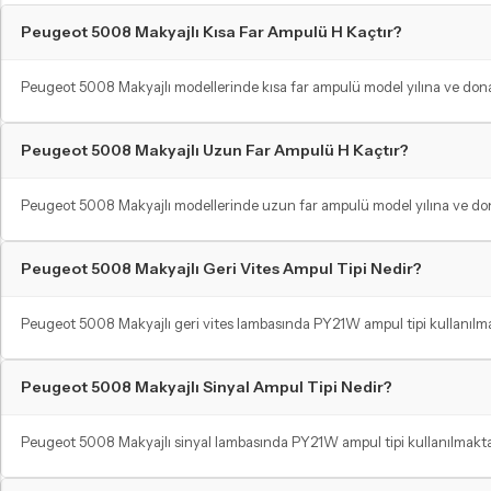
PW24W LED Ampul
Peugeot 5008 Makyajlı Kısa Far Ampulü H Kaçtır?
H21W - BAW9S LED Ampul
C5W - C10W Sofit LED Ampul
Peugeot 5008 Makyajlı modellerinde kısa far ampulü model yılına ve donan
Peugeot 5008 Makyajlı Uzun Far Ampulü H Kaçtır?
Peugeot 5008 Makyajlı modellerinde uzun far ampulü model yılına ve dona
Peugeot 5008 Makyajlı Geri Vites Ampul Tipi Nedir?
Peugeot 5008 Makyajlı geri vites lambasında PY21W ampul tipi kullanılma
Peugeot 5008 Makyajlı Sinyal Ampul Tipi Nedir?
Peugeot 5008 Makyajlı sinyal lambasında PY21W ampul tipi kullanılmaktad