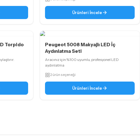
Ürünleri İncele
ED Torpido
Peugeot 5008 Makyajlı LED İç
Aydınlatma Seti
laştırır.
Aracınız için %100 uyumlu, profesyonel LED
aydınlatma
2 ürün seçeneği
Ürünleri İncele