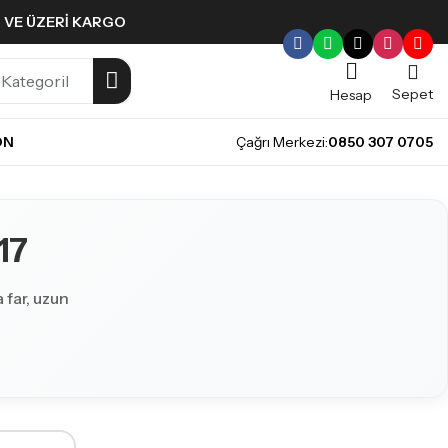
L VE ÜZERI KARGO
Sepet
Hesap
ON
Çağrı Merkezi:
0850 307 0705
17
 far, uzun