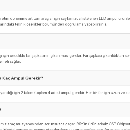
u üretim dönemine ait tüm araçlar için sayfamızda listelenen LED ampul ürü
alarındaki teknik özellikler bölümünden doğrulama yapabilirsiniz.
in öncelikle far şapkasının çıkarılması gerekir. Far şapkası çıkarıldıktan son
emeti sağlar.
da Kaç Ampul Gerekir?
andığı için 2 takım (toplam 4 adet) ampul gerekir. Her bir far için uzun ve kıs
?
imiz araç muayenesinden sorunsuzca geçer. Bütün ürünlerimiz CSP Chipset te
. Montaj sonrası muayene standartlarına uygun profesyonel far ayarı yapılmas