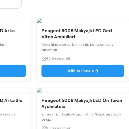
ED Arka
Peugeot 5008 Makyajlı LED Geri
Vites Ampulleri
ları.
Karanlıkta araç park etmek hiç bu kadar kolay
olmamıştı.
6 ürün seçeneği
Ürünleri İncele
D Arka Sis
Peugeot 5008 Makyajlı LED Ön Tavan
Aydınlatma
görünürlük
İç mekan için konforlu aydınlatma. Soğuk veya sıcak
beyaz.
3 ürün seçeneği