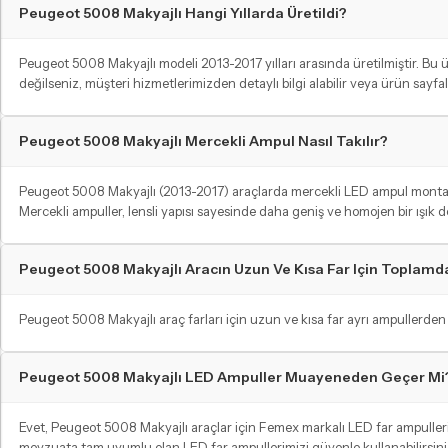
Peugeot 5008 Makyajlı Hangi Yıllarda Üretildi?
Peugeot 5008 Makyajlı modeli 2013-2017 yılları arasında üretilmiştir. B
değilseniz, müşteri hizmetlerimizden detaylı bilgi alabilir veya ürün sayf
Peugeot 5008 Makyajlı Mercekli Ampul Nasıl Takılır?
Peugeot 5008 Makyajlı (2013-2017) araçlarda mercekli LED ampul montajı iç
Mercekli ampuller, lensli yapısı sayesinde daha geniş ve homojen bir ışık d
Peugeot 5008 Makyajlı Aracın Uzun Ve Kısa Far Için Toplam
Peugeot 5008 Makyajlı araç farları için uzun ve kısa far ayrı ampullerden y
Peugeot 5008 Makyajlı LED Ampuller Muayeneden Geçer Mi
Evet, Peugeot 5008 Makyajlı araçlar için Femex markalı LED far ampuller
mevzuata tam uyumlu olan LED far ampullerimizi güvenle kullanabilirsiniz