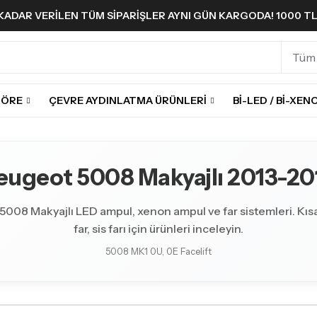
A KADAR VERILEN TÜM SIPARIŞLER AYNI GÜN KARGODA! 1000 T
GÖRE
ÇEVRE AYDINLATMA ÜRÜNLERI
BI-LED / BI-XEN
eugeot 5008 Makyajlı 2013-20
008 Makyajlı LED ampul, xenon ampul ve far sistemleri. Kısa
far, sis farı için ürünleri inceleyin.
5008 MK1 0U, 0E Facelift