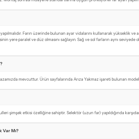
ılmalıdır. Farın üzerinde bulunan ayar vidalarını kullanarak yükseklik ve açı a
inin yere paralel ve düz olmasını sağlayın. Sağ ve sol farların aynı seviyede
ı?
amızda mevcuttur. Ürün sayfalarında Arıza Yakmaz işareti bulunan modeller a
şimşek etkisi özelliğine sahiptir. Selektör (uzun far) yapıldığında karşıdan g
k Var Mı?