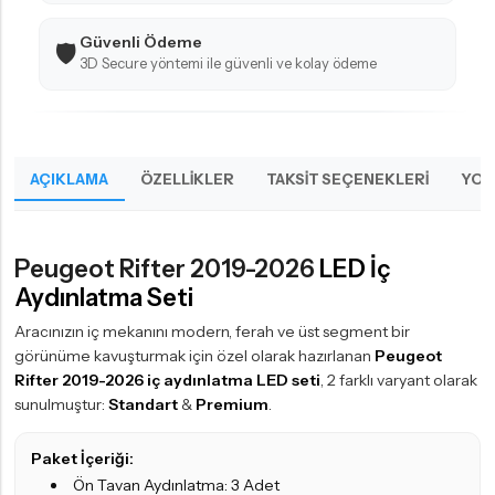
Güvenli Ödeme
🛡️
3D Secure yöntemi ile güvenli ve kolay ödeme
AÇIKLAMA
ÖZELLIKLER
TAKSIT SEÇENEKLERI
YOR
Peugeot Rifter 2019-2026
LED İç
Aydınlatma Seti
Aracınızın iç mekanını modern, ferah ve üst segment bir
görünüme kavuşturmak için özel olarak hazırlanan
Peugeot
Rifter 2019-2026 iç aydınlatma LED seti
, 2 farklı varyant olarak
sunulmuştur:
Standart
&
Premium
.
Paket İçeriği:
Ön Tavan Aydınlatma: 3 Adet