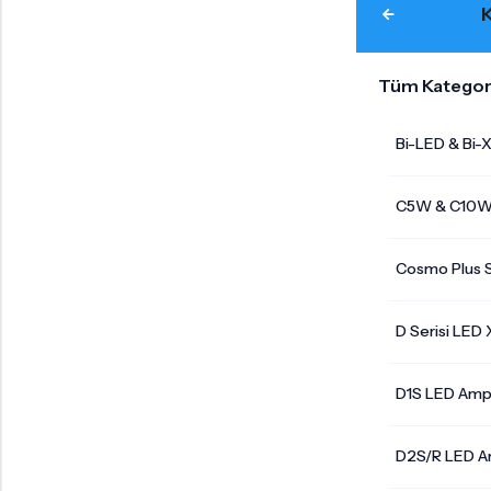
Tüm Kategor
Bi-LED & Bi-
C5W & C10W 
Cosmo Plus S
D Serisi LED
D1S LED Amp
D2S/R LED A