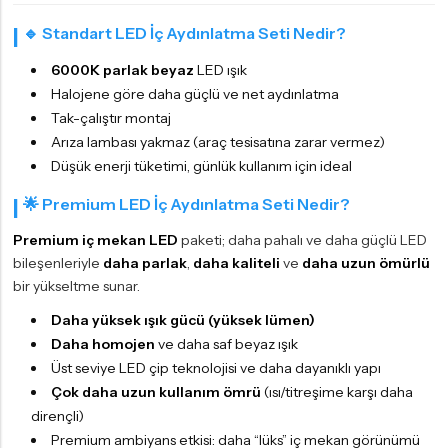
🔹 Standart LED İç Aydınlatma Seti Nedir?
6000K parlak beyaz
LED ışık
Halojene göre daha güçlü ve net aydınlatma
Tak-çalıştır montaj
Arıza lambası yakmaz (araç tesisatına zarar vermez)
Düşük enerji tüketimi, günlük kullanım için ideal
🌟 Premium LED İç Aydınlatma Seti Nedir?
Premium iç mekan LED
paketi; daha pahalı ve daha güçlü LED
bileşenleriyle
daha parlak
,
daha kaliteli
ve
daha uzun ömürlü
bir yükseltme sunar.
Daha yüksek ışık gücü (yüksek lümen)
Daha homojen
ve daha saf beyaz ışık
Üst seviye LED çip teknolojisi ve daha dayanıklı yapı
Çok daha uzun kullanım ömrü
(ısı/titreşime karşı daha
dirençli)
Premium ambiyans etkisi: daha “lüks” iç mekan görünümü