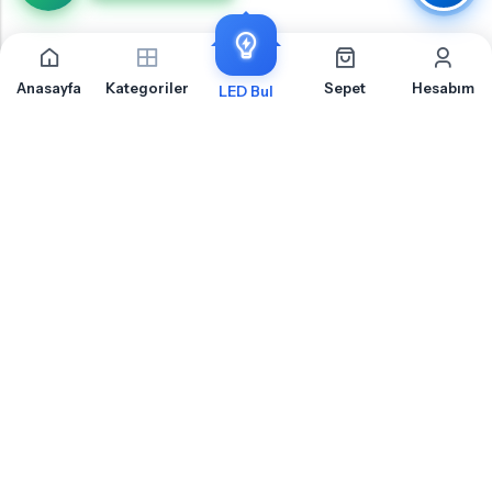
Anasayfa
Kategoriler
Sepet
Hesabım
LED Bul
Opel Zafira C Ön Sinyal İçin Sıkça Sorulan Sorular
Opel Zafira C Ön Sinyal LED ampul montajı, uyumluluk ve teknik detaylar hakkında
merak ettiğiniz sorular
Opel Zafira C Ön Sinyal Için Hangi Soket Tipi LED Ampul Kullanılır?