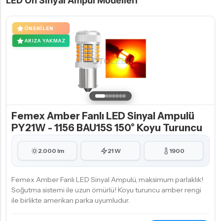
LED Ön Sinyal Ampul Modelleri
ÖNERILEN
ARIZA YAKMAZ
Femex Amber Fanlı LED Sinyal Ampulü
PY21W - 1156 BAU15S 150° Koyu Turuncu
2.000 lm
21 W
1900
Femex Amber Fanlı LED Sinyal Ampulü, maksimum parlaklık!
Soğutma sistemi ile uzun ömürlü! Koyu turuncu amber rengi
ile birlikte amerikan parka uyumludur.