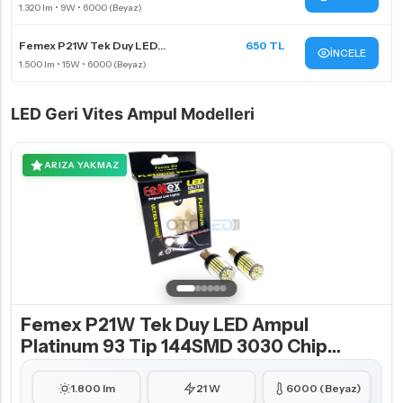
Femex P21W Tek Duy LED...
650 TL
İNCELE
LED Geri Vites Ampul Modelleri
ARIZA YAKMAZ
Femex P21W Tek Duy LED Ampul
Platinum 93 Tip 144SMD 3030 Chip
Beyaz
1.800 lm
21 W
6000 (Beyaz)