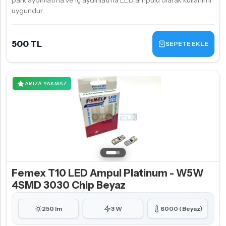
park aydınlatma ve iç aydınlatma LED ampulü olarak kullanımı
uygundur.
500 TL
SEPETE EKLE
ARIZA YAKMAZ
Femex T10 LED Ampul Platinum - W5W
4SMD 3030 Chip Beyaz
250 lm
3 W
6000 (Beyaz)