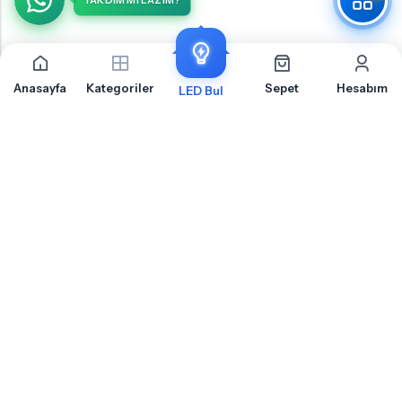
YARDIM MI LAZIM?
Anasayfa
Kategoriler
Sepet
Hesabım
LED Bul
Opel Vivaro B Ön Tavan İçin Sıkça Sorulan Sorular
Opel Vivaro B Ön Tavan LED ampul montajı, uyumluluk ve teknik detaylar hakkında
merak ettiğiniz sorular