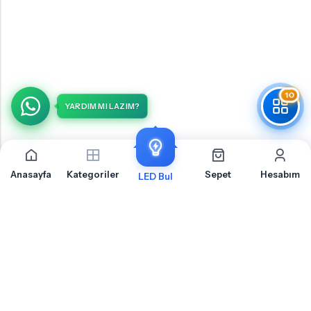
10
YARDIM MI LAZIM?
Anasayfa
Kategoriler
Sepet
Hesabım
LED Bul