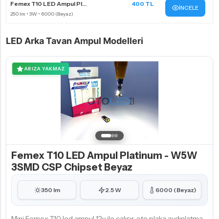
Femex T10 LED Ampul Pl...
400 TL
İNCELE
LED Arka Tavan Ampul Modelleri
ARIZA YAKMAZ
Femex T10 LED Ampul Platinum - W5W
3SMD CSP Chipset Beyaz
350 lm
2.5 W
6000 (Beyaz)
Mini Femex T10 led ampul 12v ile çalışır, oto plaka aydınlatma,