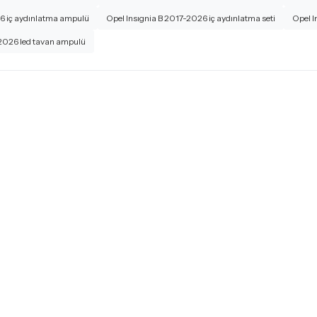
26 iç aydınlatma ampulü
Opel Insıgnia B 2017-2026 iç aydınlatma seti
Opel I
-2026 led tavan ampulü