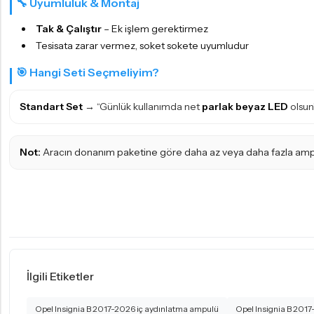
🔧 Uyumluluk & Montaj
Tak & Çalıştır
– Ek işlem gerektirmez
Tesisata zarar vermez, soket sokete uyumludur
🎯 Hangi Seti Seçmeliyim?
Standart Set
→ “Günlük kullanımda net
parlak beyaz LED
olsun”
Not:
Aracın donanım paketine göre daha az veya daha fazla ampul ol
İlgili Etiketler
Opel Insignia B 2017-2026 iç aydınlatma ampulü
Opel Insignia B 2017