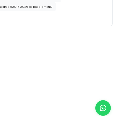
nsıgnia B 2017-2026 led bagaj ampulü