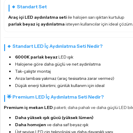
🔹 Standart Set
Araç içi LED aydınlatma seti
ile halojen sarı ışıktan kurtulup
parlak beyaz iç aydınlatma
isteyen kullanıcılar için ideal çözüm.
🔹 Standart LED İç Aydınlatma Seti Nedir?
6000K parlak beyaz
LED ışık
Halojene göre daha güçlü ve net aydınlatma
Tak-çalıştır montaj
Arıza lambası yakmaz (araç tesisatına zarar vermez)
Düşük enerji tüketimi, günlük kullanım için ideal
🌟 Premium LED İç Aydınlatma Seti Nedir?
Premium iç mekan LED
paketi; daha pahalı ve daha güçlü LED bil
Daha yüksek ışık gücü (yüksek lümen)
Daha homojen
ve daha saf beyaz ışık
Üst seviye LED çip teknolojisi ve daha dayanıklı yapı