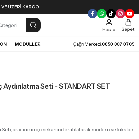
L VE ÜZERI KARGO
Sepet
Hesap
NON
MODÜLLER
Çağrı Merkezi:
0850 307 0705
ULLERI
PLERI
Gündüz Farı LED ampulleri ile tarzınızı yansıtın.
pul
mpul
Iç Aydınlatma Seti - STANDART SET
pul
LED Ampul
it LED Ampul
Seti, aracınızın iç mekanını ferahlatarak modern ve lüks bir