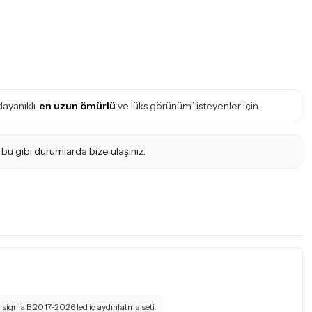
ayanıklı,
en uzun ömürlü
ve lüks görünüm” isteyenler için.
 bu gibi durumlarda bize ulaşınız.
nsignia B 2017-2026 led iç aydınlatma seti