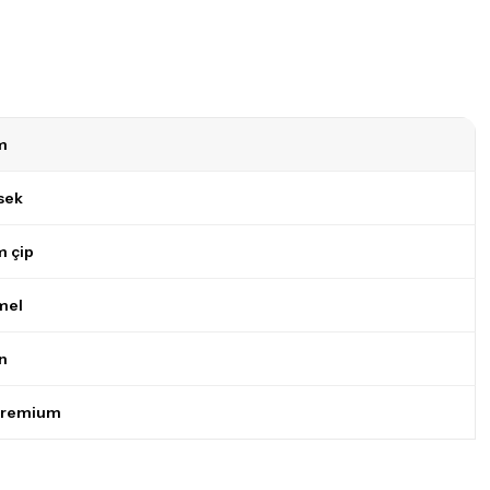
m
sek
 çip
mel
n
Premium