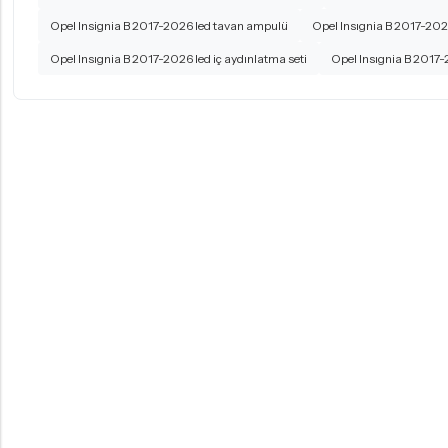
Opel Insignia B 2017-2026 led tavan ampulü
Opel Insıgnia B 2017-20
Opel Insıgnia B 2017-2026 led iç aydınlatma seti
Opel Insıgnia B 2017