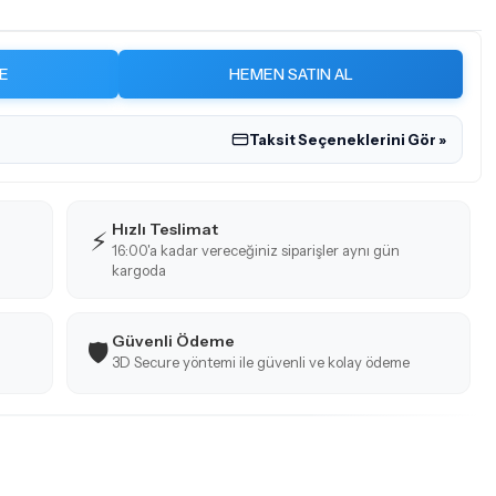
E
HEMEN SATIN AL
Taksit Seçeneklerini Gör »
Hızlı Teslimat
⚡
16:00'a kadar vereceğiniz siparişler aynı gün
kargoda
Güvenli Ödeme
🛡️
3D Secure yöntemi ile güvenli ve kolay ödeme