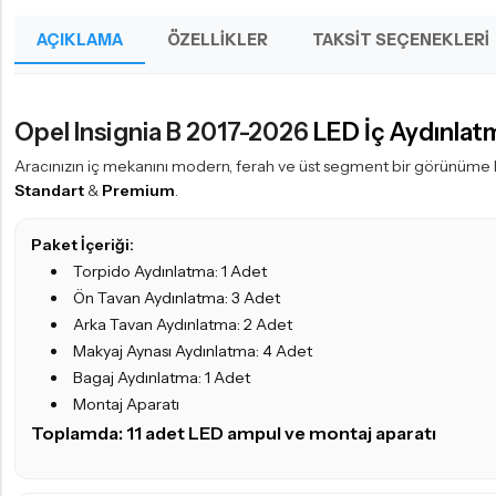
AÇIKLAMA
ÖZELLIKLER
TAKSIT SEÇENEKLERI
Opel Insignia B 2017-2026
LED İç Aydınlat
Aracınızın iç mekanını modern, ferah ve üst segment bir görünüme 
Standart
&
Premium
.
Paket İçeriği:
Torpido Aydınlatma: 1 Adet
Ön Tavan Aydınlatma: 3 Adet
Arka Tavan Aydınlatma: 2 Adet
Makyaj Aynası Aydınlatma: 4 Adet
Bagaj Aydınlatma: 1 Adet
Montaj Aparatı
Toplamda: 11 adet
LED ampul
ve montaj aparatı