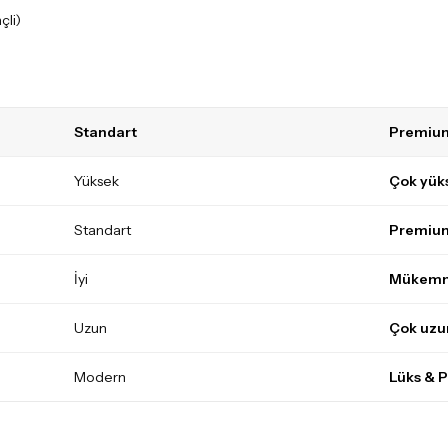
çli)
Standart
Premiu
Yüksek
Çok yük
Standart
Premium
İyi
Mükem
Uzun
Çok uzu
Modern
Lüks & 