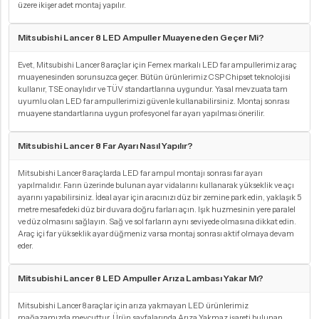
üzere ikişer adet montaj yapılır.
Mitsubishi Lancer 8 LED Ampuller Muayeneden Geçer Mi?
Evet, Mitsubishi Lancer 8 araçlar için Femex markalı LED far ampullerimiz araç
muayenesinden sorunsuzca geçer. Bütün ürünlerimiz CSP Chipset teknolojisi
kullanır, TSE onaylıdır ve TÜV standartlarına uygundur. Yasal mevzuata tam
uyumlu olan LED far ampullerimizi güvenle kullanabilirsiniz. Montaj sonrası
muayene standartlarına uygun profesyonel far ayarı yapılması önerilir.
Mitsubishi Lancer 8 Far Ayarı Nasıl Yapılır?
Mitsubishi Lancer 8 araçlarda LED far ampul montajı sonrası far ayarı
yapılmalıdır. Farın üzerinde bulunan ayar vidalarını kullanarak yükseklik ve açı
ayarını yapabilirsiniz. İdeal ayar için aracınızı düz bir zemine park edin, yaklaşık 5
metre mesafedeki düz bir duvara doğru farları açın. Işık huzmesinin yere paralel
ve düz olmasını sağlayın. Sağ ve sol farların aynı seviyede olmasına dikkat edin.
Araç içi far yükseklik ayar düğmeniz varsa montaj sonrası aktif olmaya devam
eder.
Mitsubishi Lancer 8 LED Ampuller Arıza Lambası Yakar Mı?
Mitsubishi Lancer 8 araçlar için arıza yakmayan LED ürünlerimiz
mağazamızda mevcuttur. Ürün sayfalarında Arıza Yakmaz işareti bulunan