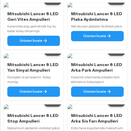
5 ürün
3 ürün
Mitsubishi Lancer 8 LED
Mitsubishi Lancer 8 LED
Geri Vites Ampulleri
Plaka Aydınlatma
Karanlıkta araç park etmek hiç bu
Net okunan plakalar ile dikkat çekin.
kadar kolay olmamıştı.
Ürünleri İncele
Ürünleri İncele
2 ürün
4 ürün
Mitsubishi Lancer 8 LED
Mitsubishi Lancer 8 LED
Yan Sinyal Ampulleri
Arka Park Ampulleri
Kompakt ve şık tasarım. Kolay
Karanlık ortamlarda arkadan fark
montaj.
edilmenizi kolaylaştırır.
Ürünleri İncele
Ürünleri İncele
4 ürün
4 ürün
Mitsubishi Lancer 8 LED
Mitsubishi Lancer 8 LED
Stop Ampulleri
Arka Sis Farı Ampulleri
Maksimum parlaklık ve dikkat çekici
Kötü hava koşullarında maksimum