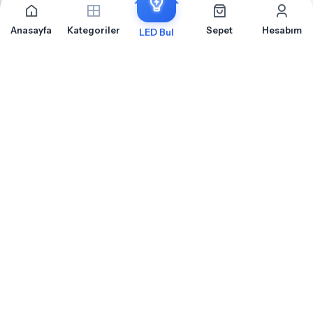
Anasayfa
Kategoriler
Sepet
Hesabım
LED Bul
İLETIŞIM
OTOLED.COM
S.S.S.
MÜŞTERI HIZMETLERI
HABERLER