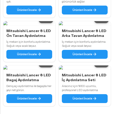
ışık.
görünürlük sağlar.
Ürünleri İncele
Ürünleri İncele
2 ürün
2 ürün
Mitsubishi Lancer 8 LED
Mitsubishi Lancer 8 LED
Ön Tavan Aydınlatma
Arka Tavan Aydınlatma
İç mekan için konforlu aydınlatma.
İç mekan için konforlu aydınlatma.
Soğuk veya sıcak beyaz.
Soğuk veya sıcak beyaz.
Ürünleri İncele
Ürünleri İncele
2 ürün
2 ürün
Mitsubishi Lancer 8 LED
Mitsubishi Lancer 8 LED
Bagaj Aydınlatma
İç Aydınlatma Seti
Geniş açı aydınlatma ile bagajda her
Aracınız için %100 uyumlu,
şeyi net görün.
profesyonel LED aydınlatma
Ürünleri İncele
Ürünleri İncele