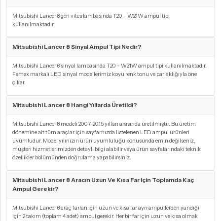
Mitsubishi Lancer 8 geri vites lambasında T20 - W21W ampul tipi
kullanılmaktadır.
Mitsubishi Lancer 8 Sinyal Ampul Tipi Nedir?
Mitsubishi Lancer 8 sinyal lambasında T20 - W21W ampul tipi kullanılmaktadır.
Femex markalı LED sinyal modellerimiz koyu renk tonu ve parlaklığıyla öne
çıkar.
Mitsubishi Lancer 8 Hangi Yıllarda Üretildi?
Mitsubishi Lancer 8 modeli 2007-2015 yılları arasında üretilmiştir. Bu üretim
dönemine ait tüm araçlar için sayfamızda listelenen LED ampul ürünleri
uyumludur. Model yılınızın ürün uyumluluğu konusunda emin değilseniz,
müşteri hizmetlerimizden detaylı bilgi alabilir veya ürün sayfalarındaki teknik
özellikler bölümünden doğrulama yapabilirsiniz.
Mitsubishi Lancer 8 Aracın Uzun Ve Kısa Far Için Toplamda Kaç
Ampul Gerekir?
Mitsubishi Lancer 8 araç farları için uzun ve kısa far ayrı ampullerden yandığı
için 2 takım (toplam 4 adet) ampul gerekir. Her bir far için uzun ve kısa olmak