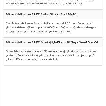
modeller aracınız için test edilmiş olup hiçbir arıza uyarısı vermez.
Mitsubishi Lancer 8 LED Farları Şimşek Etkili Midir?
Evet, Mitsubishi Lancer 8 araçlarda Femex markalı LED uzun far ampulleri
şimşek etkisi özelliğine sahiptir. Selektör (uzun far) yapıldığında karşıdan gelen
araçlara dikkat çekmek için etkili bir ışık efekti oluşturur.
Mitsubishi Lancer 8 LED Montajı Için Ekstra Bir Şeye Gerek Var Mı?
Mitsubishi Lancer 8 modelinde LED ampul montajı için ekstra bir aparata gerek
yoktur. Ürünlerimiz sök-tak şeklinde direkt montaj edilebilir. Halojen ampulü
çıkarıp LED ampulü yerleştirmeniz yeterlidir.