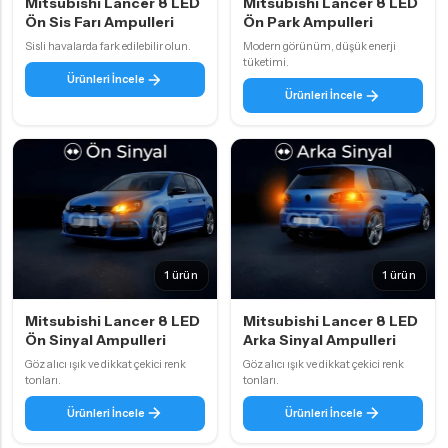
Mitsubishi Lancer 8 LED
Mitsubishi Lancer 8 LED
Ön Sis Farı Ampulleri
Ön Park Ampulleri
Sisli havalarda fark edilebilir olun.
Modern görünüm, düşük enerji
tüketimi.
Ürünleri İncele
Ürünleri İncele
1 ürün
1 ürün
Mitsubishi Lancer 8 LED
Mitsubishi Lancer 8 LED
Ön Sinyal Ampulleri
Arka Sinyal Ampulleri
Göz alıcı ışık ve dikkat çekici renk
Göz alıcı ışık ve dikkat çekici renk
tonları.
tonları.
Ürünleri İncele
Ürünleri İncele