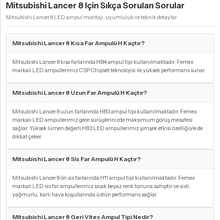
Mitsubishi Lancer 8 Için Sıkça Sorulan Sorular
Mitsubishi Lancer 8 LED ampul montajı, uyumluluk ve teknik detaylar
Mitsubishi Lancer 8 Kısa Far Ampulü H Kaçtır?
Mitsubishi Lancer 8 kısa farlarında HB4 ampul tipi kullanılmaktadır. Femex
markalı LED ampullerimiz CSP Chipset teknolojisi ile yüksek performans sunar.
Mitsubishi Lancer 8 Uzun Far Ampulü H Kaçtır?
Mitsubishi Lancer 8 uzun farlarında HB3 ampul tipi kullanılmaktadır. Femex
markalı LED ampullerimiz gece sürüşlerinizde maksimum görüş mesafesi
sağlar. Yüksek lümen değerli HB3 LED ampullerimiz şimşek etkisi özelliğiyle de
dikkat çeker.
Mitsubishi Lancer 8 Sis Far Ampulü H Kaçtır?
Mitsubishi Lancer 8 ön sis farlarında H11 ampul tipi kullanılmaktadır. Femex
markalı LED sis far ampullerimiz sıcak beyaz renk tonuna sahiptir ve sisli,
yağmurlu, karlı hava koşullarında üstün performans sağlar.
Mitsubishi Lancer 8 Geri Vites Ampul Tipi Nedir?