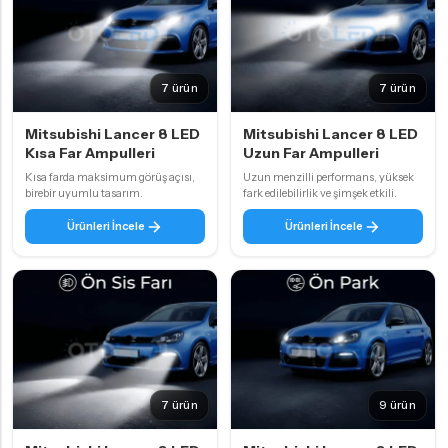
7 ürün
7 ürün
Mitsubishi Lancer 8 LED
Mitsubishi Lancer 8 LED
Kısa Far Ampulleri
Uzun Far Ampulleri
Kısa farda maksimum görüş açısı,
Uzun menzilli performans, yüksek
birebir uyumlu tasarım.
fark edilebilirlik ve şimşek etkili.
Ürünleri İncele
Ürünleri İncele
7 ürün
9 ürün