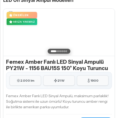
LED Ön Sinyal Ampul Modelleri
ÖNERILEN
ARIZA YAKMAZ
Femex Amber Fanlı LED Sinyal Ampulü
PY21W - 1156 BAU15S 150° Koyu Turuncu
2.000 lm
21 W
1900
Femex Amber Fanlı LED Sinyal Ampulü, maksimum parlaklık!
Soğutma sistemi ile uzun ömürlü! Koyu turuncu amber rengi
ile birlikte amerikan parka uyumludur.