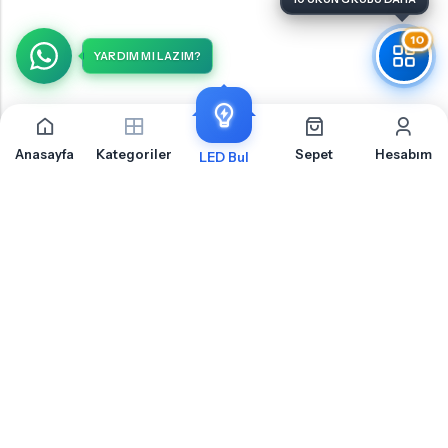
10
YARDIM MI LAZIM?
Anasayfa
Kategoriler
Sepet
Hesabım
LED Bul
Mitsubishi Carisma Ön Sinyal İçin Sıkça Sorulan
Sorular