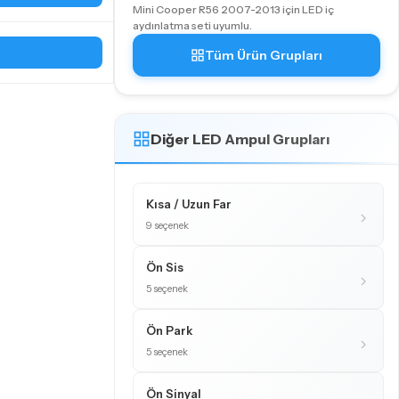
Mini Cooper R56 2007-2013 için LED iç
aydınlatma seti uyumlu.
Tüm Ürün Grupları
Diğer LED Ampul Grupları
Kısa / Uzun Far
9 seçenek
Ön Sis
5 seçenek
Ön Park
5 seçenek
Ön Sinyal