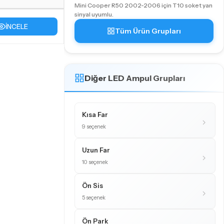
Mini Cooper R50 2002-2006 için T10 soket yan
sinyal uyumlu.
İNCELE
Tüm Ürün Grupları
Diğer LED Ampul Grupları
Kısa Far
9 seçenek
Uzun Far
10 seçenek
Ön Sis
5 seçenek
Ön Park