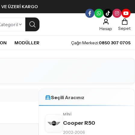
L VE ÜZERI KARGO
Sepet
Hesap
NON
MODÜLLER
Çağrı Merkezi:
0850 307 0705
ULLERI
PLERI
Gündüz Farı LED ampulleri ile tarzınızı yansıtın.
pul
mpul
pul
LED Ampul
Seçili Aracınız
it LED Ampul
MINI
Cooper R50
2002-2006