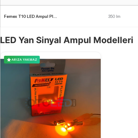
Mini Cooper R50 LED far ampulleri Karşılaştırma Tablosu
Femex T10 LED Ampul Pl...
350 lm
LED Yan Sinyal Ampul Modelleri
ARIZA YAKMAZ