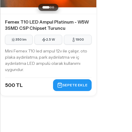
Femex T10 LED Ampul Platinum - W5W
3SMD CSP Chipset Turuncu
350 lm
2.5 W
1900
Mini Femex T10 led ampul 12v ile çalışır, oto
plaka aydınlatma, park aydınlatma ve iç
aydınlatma LED ampulü olarak kullanımı
uygundur.
500 TL
SEPETE EKLE