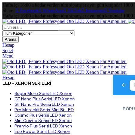
Hafta içi 16:00'a kadar verilen tüm siparişler aynı gün kargoda! 1000 
Share:
Facebook
WhatsApp
TikTok
Instagram
Youtube
Hafta içi 16:00'a kadar verilen tüm siparişler aynı gün kargoda! 1000 
Arama
Hesap
Sepet
Menü
Hesap
LED - XENON SERILERI
Super More Serisi LED Xenon
GT Nano Plus Serisi LED Xenon
GT Nano Pro Serisi LED Xenon
POPÜ
Pro Mercekli Serisi Mini Bi-LED
Cosmo Plus Serisi LED Xenon
Mini Cosmo Serisi LED Xenon
Premio Plus Serisi LED Xenon
Eco Power Serisi LED Xenon