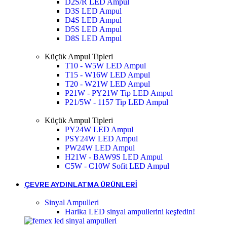
D2S/R LED Ampul
D3S LED Ampul
D4S LED Ampul
D5S LED Ampul
D8S LED Ampul
Küçük Ampul Tipleri
T10 - W5W LED Ampul
T15 - W16W LED Ampul
T20 - W21W LED Ampul
P21W - PY21W Tip LED Ampul
P21/5W - 1157 Tip LED Ampul
Küçük Ampul Tipleri
PY24W LED Ampul
PSY24W LED Ampul
PW24W LED Ampul
H21W - BAW9S LED Ampul
C5W - C10W Sofit LED Ampul
ÇEVRE AYDINLATMA ÜRÜNLERI
Sinyal Ampulleri
Harika LED sinyal ampullerini keşfedin!