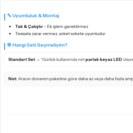
🔧 Uyumluluk & Montaj
Tak & Çalıştır
– Ek işlem gerektirmez
Tesisata zarar vermez, soket sokete uyumludur
🎯 Hangi Seti Seçmeliyim?
Standart Set
→ “Günlük kullanımda net
parlak beyaz LED
olsun”
Not:
Aracın donanım paketine göre daha az veya daha fazla ampul ol