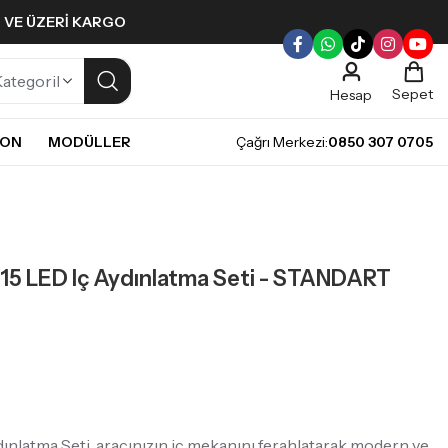
L VE ÜZERI KARGO
Sepet
Hesap
NON
MODÜLLER
Çağrı Merkezi:
0850 307 0705
ULLERI
PLERI
Gündüz Farı LED ampulleri ile tarzınızı yansıtın.
pul
mpul
 LED Iç Aydınlatma Seti - STANDART
pul
LED Ampul
it LED Ampul
atma Seti, aracınızın iç mekanını ferahlatarak modern ve