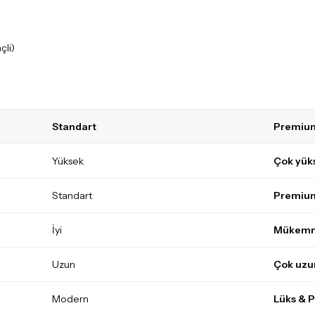
çli)
Standart
Premiu
Yüksek
Çok yük
Standart
Premium
İyi
Mükem
Uzun
Çok uzu
Modern
Lüks & 