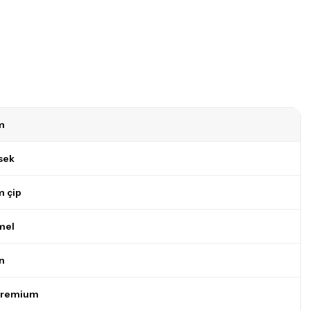
m
sek
 çip
mel
n
Premium