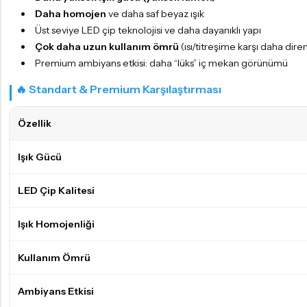
Daha homojen
ve daha saf beyaz ışık
Üst seviye LED çip teknolojisi ve daha dayanıklı yapı
Çok daha uzun kullanım ömrü
(ısı/titreşime karşı daha diren
Premium ambiyans etkisi: daha “lüks” iç mekan görünümü
🔥 Standart & Premium Karşılaştırması
Özellik
Işık Gücü
LED Çip Kalitesi
Işık Homojenliği
Kullanım Ömrü
Ambiyans Etkisi