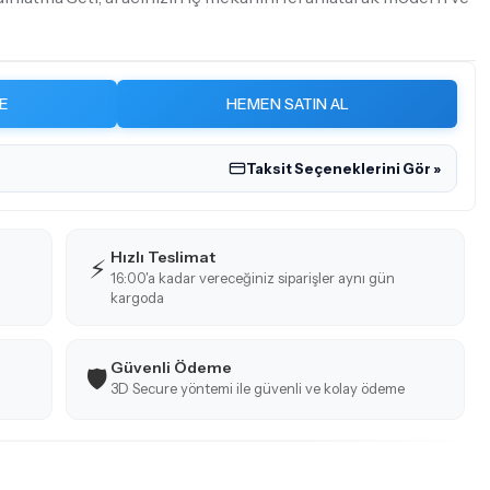
E
HEMEN SATIN AL
Taksit Seçeneklerini Gör »
Hızlı Teslimat
⚡
16:00'a kadar vereceğiniz siparişler aynı gün
kargoda
Güvenli Ödeme
🛡️
3D Secure yöntemi ile güvenli ve kolay ödeme