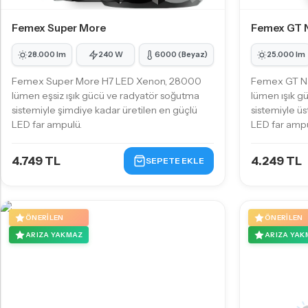
Femex Super More
Femex GT 
28.000 lm
240 W
6000 (Beyaz)
25.000 lm
Femex Super More H7 LED Xenon, 28000
Femex GT Na
lümen eşsiz ışık gücü ve radyatör soğutma
lümen ışık g
sistemiyle şimdiye kadar üretilen en güçlü
sistemiyle üs
LED far ampulü.
LED far ampu
4.749 TL
4.249 TL
SEPETE EKLE
ÖNERILEN
ÖNERILEN
ARIZA YAKMAZ
ARIZA YAK