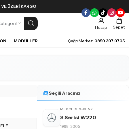
L VE ÜZERI KARGO
Sepet
Hesap
NON
MODÜLLER
Çağrı Merkezi:
0850 307 0705
ULLERI
PLERI
Gündüz Farı LED ampulleri ile tarzınızı yansıtın.
pul
mpul
pul
LED Ampul
Seçili Aracınız
it LED Ampul
MERCEDES-BENZ
S Serisi W220
CELE
1998-2005