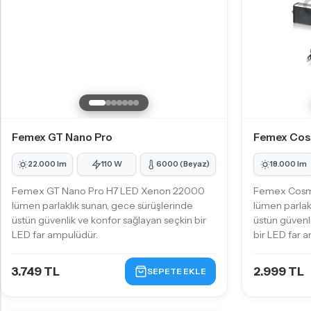
Femex GT Nano Pro
Femex Cos
22.000 lm
110 W
6000 (Beyaz)
18.000 lm
Femex GT Nano Pro H7 LED Xenon 22000
Femex Cosm
lümen parlaklık sunan, gece sürüşlerinde
lümen parlak
üstün güvenlik ve konfor sağlayan seçkin bir
üstün güvenl
LED far ampulüdür.
bir LED far 
3.749 TL
2.999 TL
SEPETE EKLE