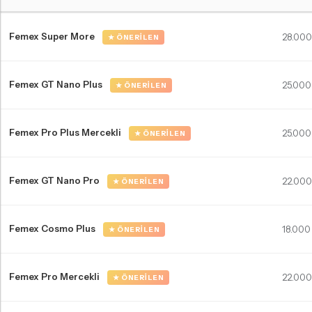
Mercedes-Benz S Serisi W220 kısa far ampulleri Karşılaştırma Tablosu
Femex Super More
28.000
★ ÖNERILEN
Femex GT Nano Plus
25.000
★ ÖNERILEN
Femex Pro Plus Mercekli
25.000
★ ÖNERILEN
Femex GT Nano Pro
22.000
★ ÖNERILEN
Femex Cosmo Plus
18.000
★ ÖNERILEN
Femex Pro Mercekli
22.000
★ ÖNERILEN