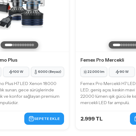
mo Plus
Femex Pro Mercekli
100 W
6000 (Beyaz)
22.000 lm
90 W
o Plus H7 LED Xenon 18000
Femex Pro Mercekli H7 LED 
lık sunan, gece sürüşlerinde
LED; geniş açısı, keskin mavi 
ik ve konfor sağlayan premium
22000 lümen ışık gücü ile 
ampulüdür.
mercekli LED far ampulü.
2.999 TL
SEPETE EKLE