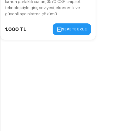
lümen parlaklık sunan, 3570 CSP chipset
teknolojisiyle giriş seviyesi, ekonomik ve
güvenli aydınlatma çözümü.
1.000 TL
SEPETE EKLE