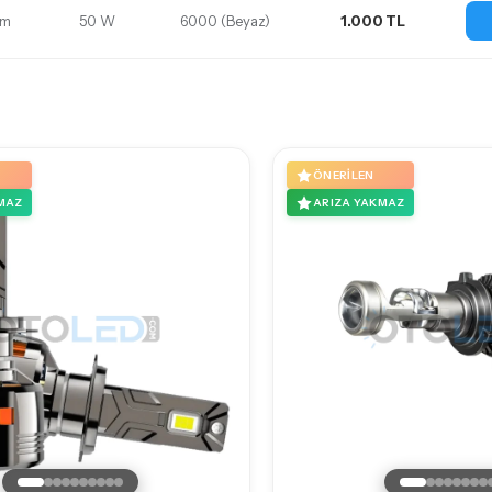
lm
50 W
6000 (Beyaz)
1.000 TL
ÖNERILEN
MAZ
ARIZA YAKMAZ