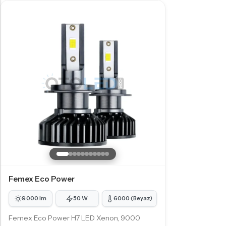
Femex Eco Power
9.000 lm
50 W
6000 (Beyaz)
Femex Eco Power H7 LED Xenon, 9000