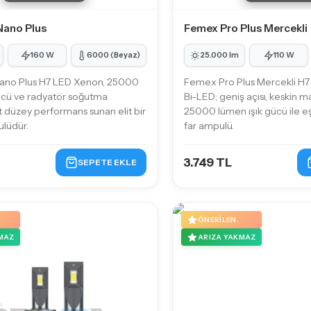
Nano Plus
Femex Pro Plus Mercekli
160 W
6000 (Beyaz)
25.000 lm
110 W
no Plus H7 LED Xenon, 25000
Femex Pro Plus Mercekli H7
ücü ve radyatör soğutma
Bi-LED; geniş açısı, keskin ma
t düzey performans sunan elit bir
25000 lümen ışık gücü ile e
lüdür.
far ampulü.
3.749 TL
SEPETE EKLE
ÖNERILEN
MAZ
ARIZA YAKMAZ