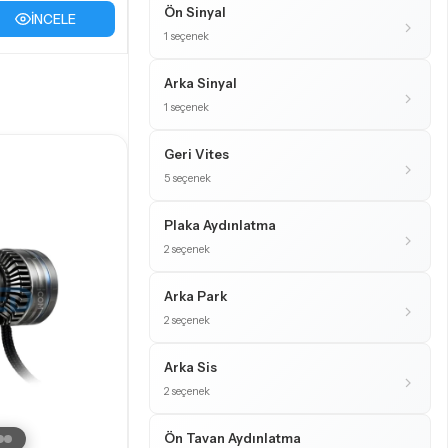
Ön Sinyal
İNCELE
1 seçenek
Arka Sinyal
1 seçenek
Geri Vites
5 seçenek
Plaka Aydınlatma
2 seçenek
Arka Park
2 seçenek
Arka Sis
2 seçenek
Ön Tavan Aydınlatma