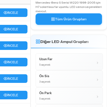
Mercedes-Benz S Serisi W220 1998-2005 için
H7 soket kısa far uyumlu. LED xenon seçenekleri
mevcut.
İNCELE
Tüm Ürün Grupları
İNCELE
Diğer LED Ampul Grupları
İNCELE
Uzun Far
İNCELE
5 seçenek
Ön Sis
İNCELE
3 seçenek
Ön Park
İNCELE
5 seçenek