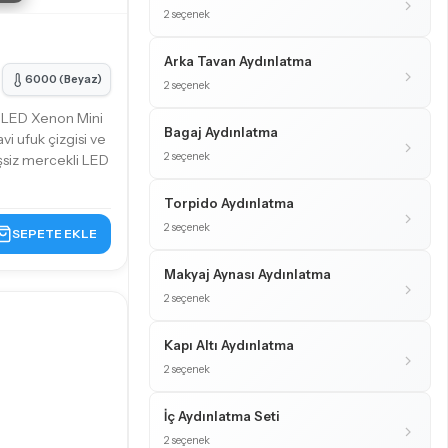
2 seçenek
Arka Tavan Aydınlatma
6000 (Beyaz)
2 seçenek
 LED Xenon Mini
Bagaj Aydınlatma
vi ufuk çizgisi ve
2 seçenek
şsiz mercekli LED
Torpido Aydınlatma
2 seçenek
SEPETE EKLE
Makyaj Aynası Aydınlatma
2 seçenek
Kapı Altı Aydınlatma
2 seçenek
İç Aydınlatma Seti
2 seçenek