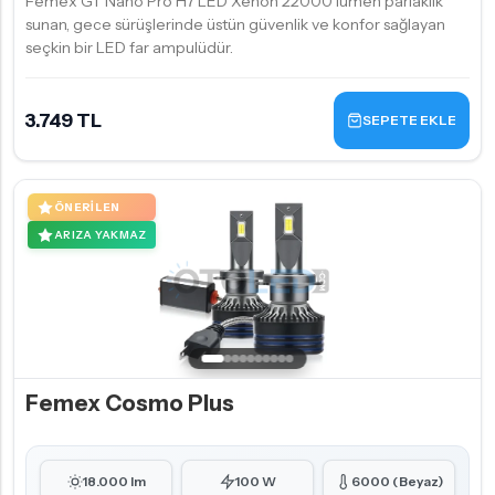
Femex GT Nano Pro H7 LED Xenon 22000 lümen parlaklık
sunan, gece sürüşlerinde üstün güvenlik ve konfor sağlayan
seçkin bir LED far ampulüdür.
3.749 TL
SEPETE EKLE
ÖNERILEN
ARIZA YAKMAZ
Femex Cosmo Plus
18.000 lm
100 W
6000 (Beyaz)