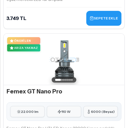
3.749 TL
SEPETE EKLE
ÖNERILEN
ARIZA YAKMAZ
Femex GT Nano Pro
22.000 lm
110 W
6000 (Beyaz)