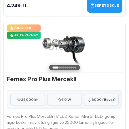
4.249 TL
SEPETE EKLE
ÖNERILEN
ARIZA YAKMAZ
Femex Pro Plus Mercekli
25.000 lm
110 W
6000 (Beyaz)
Femex Pro Plus Mercekli H7 LED Xenon Mini Bi-LED; geniş
açısı, keskin mavi ufuk çizgisi ve 25000 lümen ışık gücü ile
eşsiz mercekli LED far ampulü.