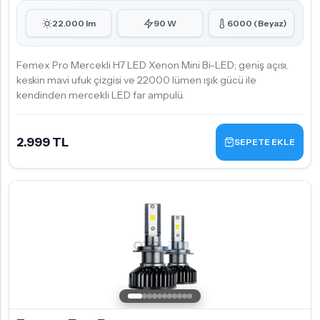
22.000 lm
90 W
6000 (Beyaz)
Femex Pro Mercekli H7 LED Xenon Mini Bi-LED; geniş açısı,
keskin mavi ufuk çizgisi ve 22000 lümen ışık gücü ile
kendinden mercekli LED far ampulü.
2.999 TL
SEPETE EKLE