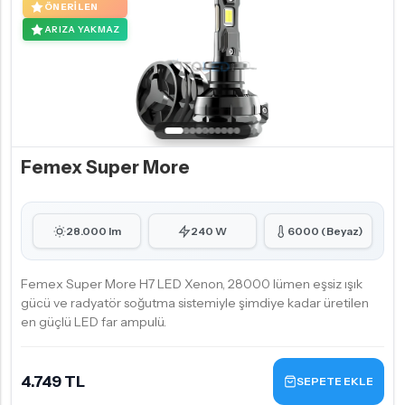
ÖNERILEN
ARIZA YAKMAZ
Femex Super More
28.000 lm
240 W
6000 (Beyaz)
Femex Super More H7 LED Xenon, 28000 lümen eşsiz ışık
gücü ve radyatör soğutma sistemiyle şimdiye kadar üretilen
en güçlü LED far ampulü.
4.749 TL
SEPETE EKLE