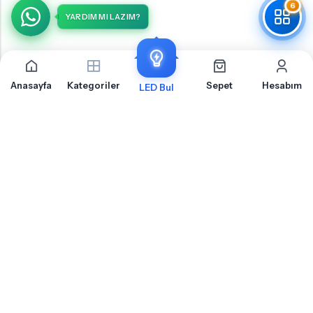
6
YARDIM MI LAZIM?
Anasayfa
Kategoriler
Sepet
Hesabım
LED Bul
Mercedes-Benz ML Serisi W166 Kısa Far İçin Sıkça
Sorulan Sorular