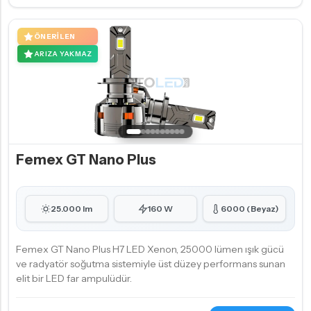
ÖNERILEN
ARIZA YAKMAZ
Femex GT Nano Plus
25.000 lm
160 W
6000 (Beyaz)
Femex GT Nano Plus H7 LED Xenon, 25000 lümen ışık gücü
ve radyatör soğutma sistemiyle üst düzey performans sunan
elit bir LED far ampulüdür.