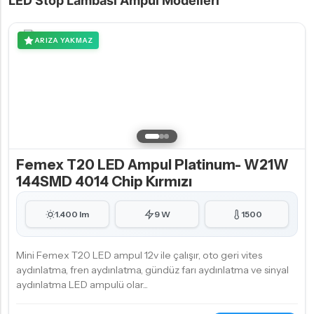
LED Stop Lambası Ampul Modelleri
ARIZA YAKMAZ
Femex T20 LED Ampul Platinum- W21W
144SMD 4014 Chip Kırmızı
1.400 lm
9 W
1500
Mini Femex T20 LED ampul 12v ile çalışır, oto geri vites
aydınlatma, fren aydınlatma, gündüz farı aydınlatma ve sinyal
aydınlatma LED ampulü olar...