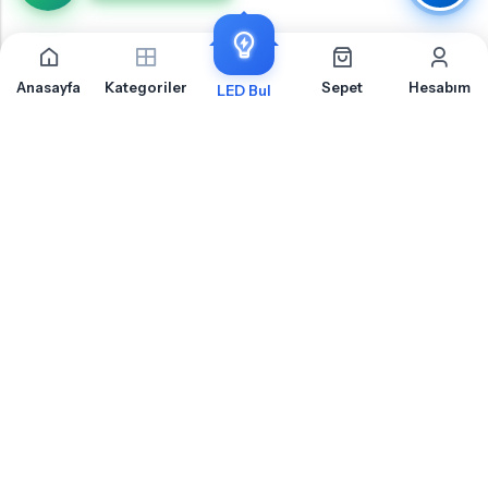
Anasayfa
Kategoriler
Sepet
Hesabım
LED Bul
Mazda 6 Stop Lambası İçin Sıkça Sorulan Sorular
Mazda 6 Stop Lambası LED ampul montajı, uyumluluk ve teknik detaylar hakkında
merak ettiğiniz sorular
Mazda 6 Stop Lambası Için Hangi Soket Tipi LED Ampul Kullanılır?