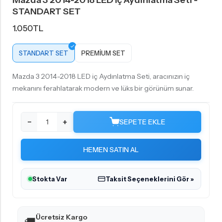
Mazda 3 2014-2018 LED Iç Aydınlatma Seti -
STANDART SET
1.050
TL
STANDART SET
PREMIUM SET
Mazda 3 2014-2018 LED iç Aydınlatma Seti, aracınızın iç
mekanını ferahlatarak modern ve lüks bir görünüm sunar.
−
+
SEPETE EKLE
HEMEN SATIN AL
Stokta Var
Taksit Seçeneklerini Gör »
Ücretsiz Kargo