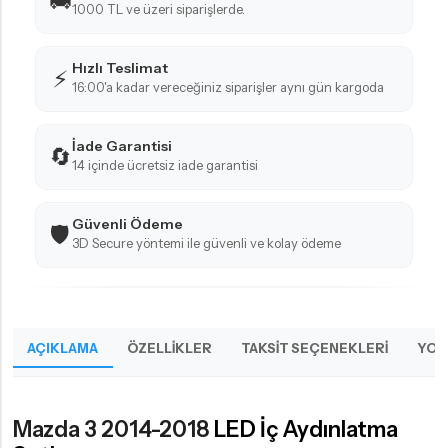
🚚
1000 TL ve üzeri siparişlerde.
Hızlı Teslimat
⚡
16:00'a kadar vereceğiniz siparişler aynı gün kargoda
İade Garantisi
🔄
14 içinde ücretsiz iade garantisi
Güvenli Ödeme
🛡️
3D Secure yöntemi ile güvenli ve kolay ödeme
AÇIKLAMA
ÖZELLIKLER
TAKSIT SEÇENEKLERI
YOR
Mazda 3 2014-2018
LED İç Aydınlatma