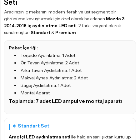
Seti
Aracınızın iç mekanını modern, ferah ve üst segment bir
görünüme kavuşturmak için özel olarak hazırlanan
Mazda 3
2014-2018 iç aydınlatma LED seti
, 2 farklı varyant olarak
sunulmuştur:
Standart
&
Premium
.
Paket İçeriği:
Torpido Aydınlatma: 1 Adet
Ön Tavan Aydınlatma: 2 Adet
Arka Tavan Aydınlatma: 1 Adet
Makyaj Aynası Aydınlatma: 2 Adet
Bagaj Aydınlatma: 1 Adet
Montaj Aparatı
Toplamda: 7 adet
LED ampul
ve montaj aparatı
🔹 Standart Set
Araç içi LED aydınlatma seti
ile halojen sarı ışıktan kurtulup