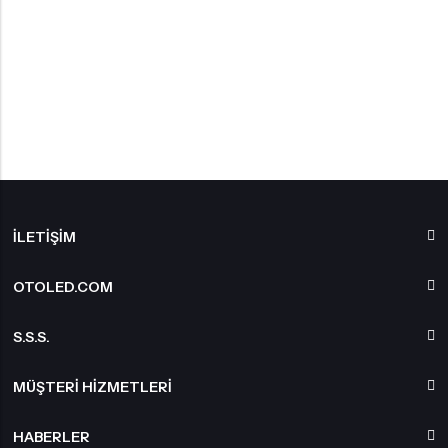
İLETIŞIM
OTOLED.COM
S.S.S.
MÜŞTERI HIZMETLERI
HABERLER