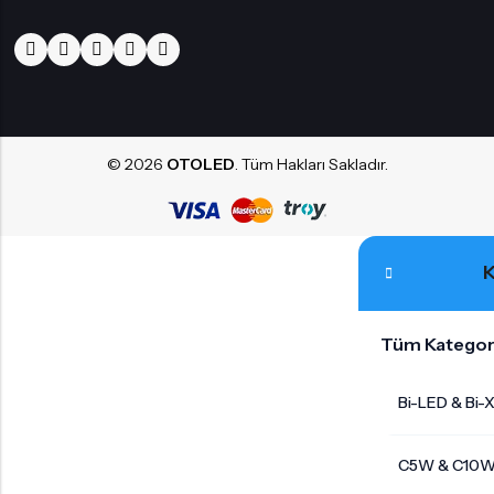
© 2026
OTOLED
. Tüm Hakları Sakladır.
K
Tüm Kategor
Bi-LED & Bi-
C5W & C10W 