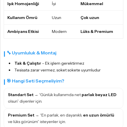
Işık Homojenliği
İyi
Mükemmel
Kullanım Ömrü
Uzun
Çok uzun
Ambiyans Etkisi
Modern
Lüks & Premium
🔧 Uyumluluk & Montaj
Tak & Çalıştır
– Ek işlem gerektirmez
Tesisata zarar vermez, soket sokete uyumludur
🎯 Hangi Seti Seçmeliyim?
Standart Set
→ “Günlük kullanımda net
parlak beyaz LED
olsun” diyenler için.
Premium Set
→ “En parlak, en dayanıklı,
en uzun ömürlü
ve lüks görünüm” isteyenler için.