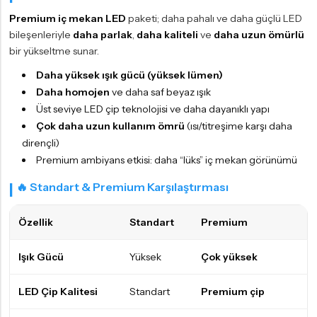
Premium iç mekan LED
paketi; daha pahalı ve daha güçlü LED
bileşenleriyle
daha parlak
,
daha kaliteli
ve
daha uzun ömürlü
bir yükseltme sunar.
Daha yüksek ışık gücü (yüksek lümen)
Daha homojen
ve daha saf beyaz ışık
Üst seviye LED çip teknolojisi ve daha dayanıklı yapı
Çok daha uzun kullanım ömrü
(ısı/titreşime karşı daha
dirençli)
Premium ambiyans etkisi: daha “lüks” iç mekan görünümü
🔥 Standart & Premium Karşılaştırması
Özellik
Standart
Premium
Işık Gücü
Yüksek
Çok yüksek
LED Çip Kalitesi
Standart
Premium çip