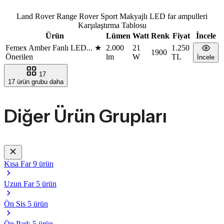
Land Rover Range Rover Sport Makyajlı LED far ampulleri
Karşılaştırma Tablosu
Ürün
Lümen
Watt
Renk
Fiyat
İncele
Femex Amber Fanlı LED...
★
2.000
21
1.250
1900
Önerilen
lm
W
TL
İncele
17
17 ürün grubu daha
Diğer Ürün Grupları
Kısa Far
9 ürün
Uzun Far
5 ürün
Ön Sis
5 ürün
Ön Park
5 ürün