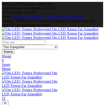
Hafta içi 16:00'a kadar verilen tüm
siparişler aynı gün kargoda! 1000 TL
ve üzeri kargo ücretsiz!
Share:
Facebook
WhatsApp
TikTok
Instagram
Youtube
Hafta içi 16:00'a kadar verilen tüm siparişler aynı gün kargoda!
1000 TL ve üzeri kargo ücretsiz!
Arama
Hesap
0
Sepet
Menü