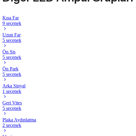
Kısa Far
9 seçenek
Uzun Far
5 seçenek
Ön Sis
5 seçenek
Ön Park
5 seçenek
Arka Sinyal
1 seçenek
Geri Vites
5 seçenek
Plaka Aydınlatma
2 seçenek