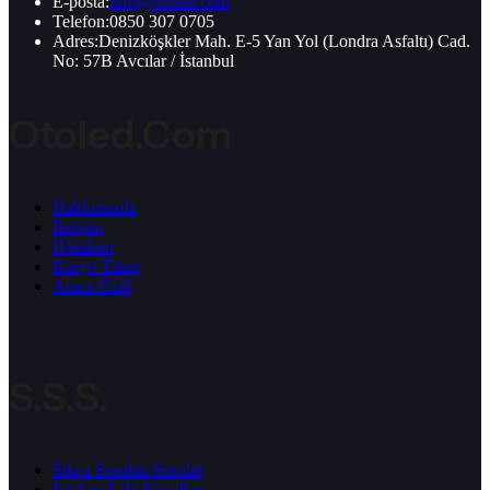
E-posta:
info@otoled.com
Telefon:
0850 307 0705
Adres:
Denizköşkler Mah. E-5 Yan Yol (Londra Asfaltı) Cad.
No: 57B Avcılar / İstanbul
Otoled.com
Hakkımızda
İletişim
Hesabım
Kargo Takip
Araca Özel
S.S.S.
Sıkça Sorulan Sorular
İptal ve İade Koşulları