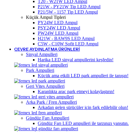
T20 - W21W LED Ampul
P21W - PY21W Tip LED Ampul
P21/5W - 1157 Tip LED Ampul
Küçük Ampul Tipleri
PY24W LED Ampul
PSY24W LED Ampul
PW24W LED Ampul
H21W - BAW9S LED Ampul
C5W - C10W Sofit LED Ampul
ÇEVRE AYDINLATMA ÜRÜNLERI
Sinyal Ampulleri
Harika LED sinyal ampullerini keşfedin!
Park Ampulleri
Küçük ama etkili LED park ampulleri ile tanışın!
Geri Vites Ampulleri
Karanlıkta araç park etmeyi kolaylaştırın!
Arka Park / Fren Ampulleri
Arkadan gelen sürücüler için fark edilebilir olun!
Gündüz Farı Ampulleri
Gündüz Farı LED ampulleri ile tarzınızı yansıtın.