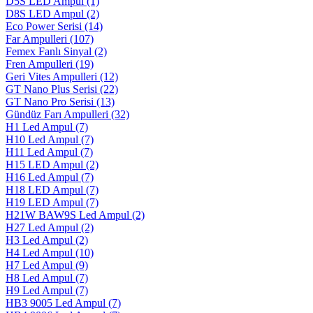
D5S LED Ampul
(1)
D8S LED Ampul
(2)
Eco Power Serisi
(14)
Far Ampulleri
(107)
Femex Fanlı Sinyal
(2)
Fren Ampulleri
(19)
Geri Vites Ampulleri
(12)
GT Nano Plus Serisi
(22)
GT Nano Pro Serisi
(13)
Gündüz Farı Ampulleri
(32)
H1 Led Ampul
(7)
H10 Led Ampul
(7)
H11 Led Ampul
(7)
H15 LED Ampul
(2)
H16 Led Ampul
(7)
H18 LED Ampul
(7)
H19 LED Ampul
(7)
H21W BAW9S Led Ampul
(2)
H27 Led Ampul
(2)
H3 Led Ampul
(2)
H4 Led Ampul
(10)
H7 Led Ampul
(9)
H8 Led Ampul
(7)
H9 Led Ampul
(7)
HB3 9005 Led Ampul
(7)