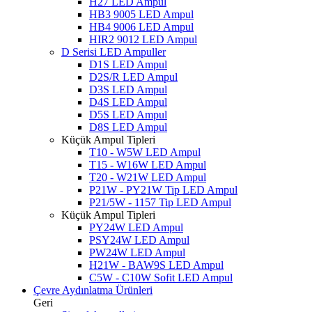
H27 LED Ampul
HB3 9005 LED Ampul
HB4 9006 LED Ampul
HIR2 9012 LED Ampul
D Serisi LED Ampuller
D1S LED Ampul
D2S/R LED Ampul
D3S LED Ampul
D4S LED Ampul
D5S LED Ampul
D8S LED Ampul
Küçük Ampul Tipleri
T10 - W5W LED Ampul
T15 - W16W LED Ampul
T20 - W21W LED Ampul
P21W - PY21W Tip LED Ampul
P21/5W - 1157 Tip LED Ampul
Küçük Ampul Tipleri
PY24W LED Ampul
PSY24W LED Ampul
PW24W LED Ampul
H21W - BAW9S LED Ampul
C5W - C10W Sofit LED Ampul
Çevre Aydınlatma Ürünleri
Geri