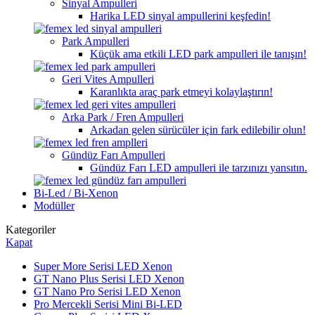
Sinyal Ampulleri
Harika LED sinyal ampullerini keşfedin!
Park Ampulleri
Küçük ama etkili LED park ampulleri ile tanışın!
Geri Vites Ampulleri
Karanlıkta araç park etmeyi kolaylaştırın!
Arka Park / Fren Ampulleri
Arkadan gelen sürücüler için fark edilebilir olun!
Gündüz Farı Ampulleri
Gündüz Farı LED ampulleri ile tarzınızı yansıtın.
Bi-Led / Bi-Xenon
Modüller
Kategoriler
Kapat
Super More Serisi LED Xenon
GT Nano Plus Serisi LED Xenon
GT Nano Pro Serisi LED Xenon
Pro Mercekli Serisi Mini Bi-LED