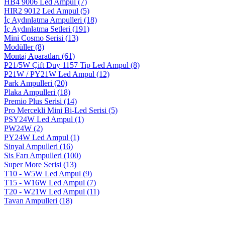
HB4 9006 Led Ampul
(7)
HIR2 9012 Led Ampul
(5)
İç Aydınlatma Ampulleri
(18)
İç Aydınlatma Setleri
(191)
Mini Cosmo Serisi
(13)
Modüller
(8)
Montaj Aparatları
(61)
P21/5W Çift Duy 1157 Tip Led Ampul
(8)
P21W / PY21W Led Ampul
(12)
Park Ampulleri
(20)
Plaka Ampulleri
(18)
Premio Plus Serisi
(14)
Pro Mercekli Mini Bi-Led Serisi
(5)
PSY24W Led Ampul
(1)
PW24W
(2)
PY24W Led Ampul
(1)
Sinyal Ampulleri
(16)
Sis Farı Ampulleri
(100)
Super More Serisi
(13)
T10 - W5W Led Ampul
(9)
T15 - W16W Led Ampul
(7)
T20 - W21W Led Ampul
(11)
Tavan Ampulleri
(18)