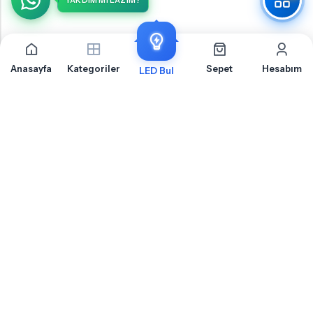
YARDIM MI LAZIM?
Anasayfa
Kategoriler
Sepet
Hesabım
LED Bul
Kia Sportage 3 Ön Tavan İçin Sıkça Sorulan Sorular
Kia Sportage 3 Ön Tavan LED ampul montajı, uyumluluk ve teknik detaylar hakkında
merak ettiğiniz sorular