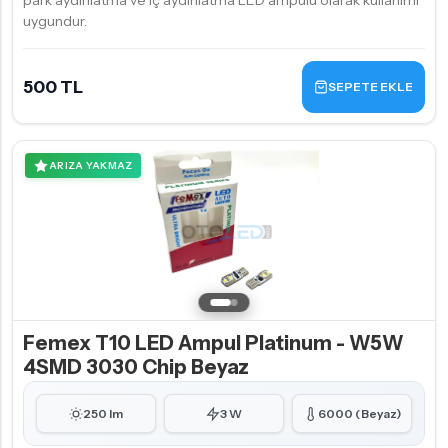
park aydınlatma ve iç aydınlatma LED ampulü olarak kullanımı
uygundur.
500 TL
SEPETE EKLE
ARIZA YAKMAZ
Femex T10 LED Ampul Platinum - W5W
4SMD 3030 Chip Beyaz
250 lm
3 W
6000 (Beyaz)